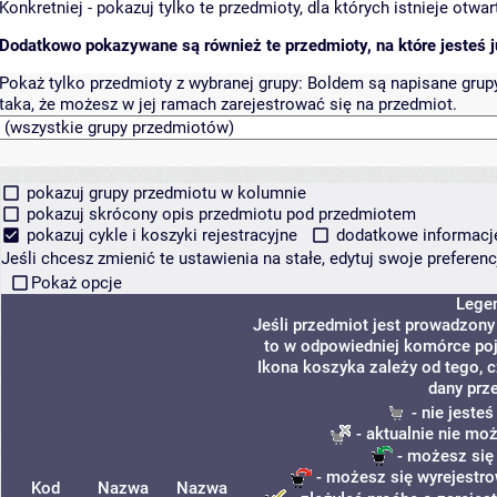
Konkretniej - pokazuj tylko te przedmioty, dla których istnieje otw
Dodatkowo pokazywane są również te przedmioty, na które jesteś ju
Pokaż tylko przedmioty z wybranej grupy:
Boldem są napisane grupy 
taka, że możesz w jej ramach zarejestrować się na przedmiot.
pokazuj grupy przedmiotu w kolumnie
pokazuj skrócony opis przedmiotu pod przedmiotem
pokazuj cykle i koszyki rejestracyjne
dodatkowe informacje 
Jeśli chcesz zmienić te ustawienia na stałe, edytuj swoje prefere
Pokaż opcje
Lege
Jeśli przedmiot jest prowadzon
to w odpowiedniej komórce poja
Ikona koszyka zależy od tego, 
dany prz
- nie jeste
- aktualnie nie mo
- możesz się
- możesz się wyrejestro
Kod
Nazwa
Nazwa