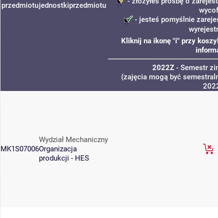
- złożyłeś prośbę o zarejest
przedmiotu
jednostki
przedmiotu
wycof
- jesteś pomyślnie zareje
wyrejest
Kliknij na ikonę "i" przy kos
inform
2022Z
- Semestr z
(zajęcia mogą być semestraln
202
Wydział Mechaniczny
MK1S07006
Organizacja
produkcji - HES