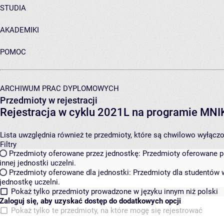
STUDIA
AKADEMIKI
POMOC
ARCHIWUM PRAC DYPLOMOWYCH
Przedmioty w rejestracji
Rejestracja w cyklu 2021L na programie MN
Lista uwzględnia również te przedmioty, które są chwilowo wyłączone
Filtry
Przedmioty oferowane przez jednostkę:
Przedmioty oferowane pr
innej jednostki uczelni.
Przedmioty oferowane dla jednostki:
Przedmioty dla studentów w
jednostkę uczelni.
Pokaż tylko przedmioty prowadzone w języku innym niż polski
Zaloguj się, aby uzyskać dostęp do dodatkowych opcji
Pokaż tylko te przedmioty, na które mogę się rejestrować