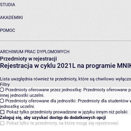
STUDIA
AKADEMIKI
POMOC
ARCHIWUM PRAC DYPLOMOWYCH
Przedmioty w rejestracji
Rejestracja w cyklu 2021L na programie MN
Lista uwzględnia również te przedmioty, które są chwilowo wyłączone
Filtry
Przedmioty oferowane przez jednostkę:
Przedmioty oferowane pr
innej jednostki uczelni.
Przedmioty oferowane dla jednostki:
Przedmioty dla studentów w
jednostkę uczelni.
Pokaż tylko przedmioty prowadzone w języku innym niż polski
Zaloguj się, aby uzyskać dostęp do dodatkowych opcji
Pokaż tylko te przedmioty, na które mogę się rejestrować