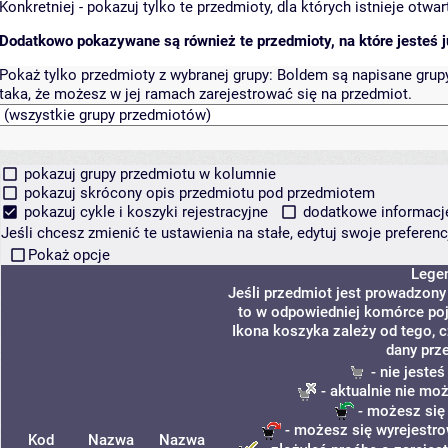
Konkretniej - pokazuj tylko te przedmioty, dla których istnieje otw
Dodatkowo pokazywane są również te przedmioty, na które jesteś ju
Pokaż tylko przedmioty z wybranej grupy:
Boldem są napisane grupy 
taka, że możesz w jej ramach zarejestrować się na przedmiot.
pokazuj grupy przedmiotu w kolumnie
pokazuj skrócony opis przedmiotu pod przedmiotem
pokazuj cykle i koszyki rejestracyjne
dodatkowe informacje 
Jeśli chcesz zmienić te ustawienia na stałe, edytuj swoje prefere
Pokaż opcje
Lege
Jeśli przedmiot jest prowadzon
to w odpowiedniej komórce poja
Ikona koszyka zależy od tego, 
dany prz
- nie jeste
- aktualnie nie mo
- możesz się
- możesz się wyrejestro
Kod
Nazwa
Nazwa