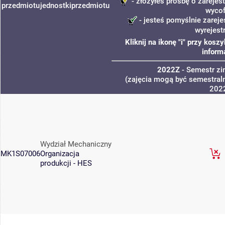
- złożyłeś prośbę o zarejest
przedmiotu
jednostki
przedmiotu
wycof
- jesteś pomyślnie zareje
wyrejest
Kliknij na ikonę "i" przy kos
inform
2022Z
- Semestr z
(zajęcia mogą być semestraln
202
Wydział Mechaniczny
MK1S07006
Organizacja
produkcji - HES