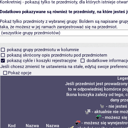
Konkretniej - pokazuj tylko te przedmioty, dla których istnieje otw
Dodatkowo pokazywane są również te przedmioty, na które jesteś ju
Pokaż tylko przedmioty z wybranej grupy:
Boldem są napisane grupy 
taka, że możesz w jej ramach zarejestrować się na przedmiot.
pokazuj grupy przedmiotu w kolumnie
pokazuj skrócony opis przedmiotu pod przedmiotem
pokazuj cykle i koszyki rejestracyjne
dodatkowe informacje 
Jeśli chcesz zmienić te ustawienia na stałe, edytuj swoje prefere
Pokaż opcje
Lege
Jeśli przedmiot jest prowadzon
to w odpowiedniej komórce poja
Ikona koszyka zależy od tego, 
dany prz
- nie jeste
- aktualnie nie mo
- możesz się
- możesz się wyrejestro
Kod
Nazwa
Nazwa