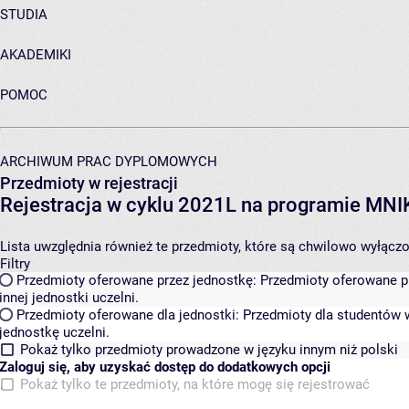
STUDIA
AKADEMIKI
POMOC
ARCHIWUM PRAC DYPLOMOWYCH
Przedmioty w rejestracji
Rejestracja w cyklu 2021L na programie MN
Lista uwzględnia również te przedmioty, które są chwilowo wyłączone
Filtry
Przedmioty oferowane przez jednostkę:
Przedmioty oferowane pr
innej jednostki uczelni.
Przedmioty oferowane dla jednostki:
Przedmioty dla studentów w
jednostkę uczelni.
Pokaż tylko przedmioty prowadzone w języku innym niż polski
Zaloguj się, aby uzyskać dostęp do dodatkowych opcji
Pokaż tylko te przedmioty, na które mogę się rejestrować