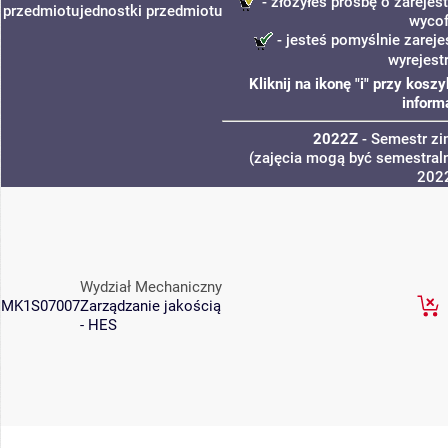
- złożyłeś prośbę o zarejest
przedmiotu
jednostki
przedmiotu
wycof
- jesteś pomyślnie zareje
wyrejest
Kliknij na ikonę "i" przy kos
inform
2022Z
- Semestr z
(zajęcia mogą być semestraln
202
Wydział Mechaniczny
MK1S07007
Zarządzanie jakością
- HES