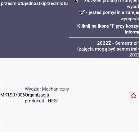
- złożyłeś prośbę o zarejest
przedmiotu
jednostki
przedmiotu
wycof
- jesteś pomyślnie zareje
wyrejest
Kliknij na ikonę "i" przy kos
inform
2022Z
- Semestr z
(zajęcia mogą być semestraln
202
Wydział Mechaniczny
MK1S07006
Organizacja
produkcji - HES