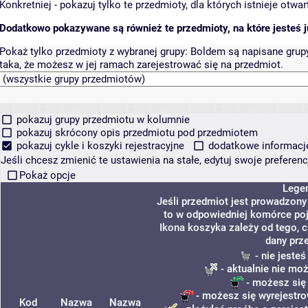
Konkretniej - pokazuj tylko te przedmioty, dla których istnieje otw
Dodatkowo pokazywane są również te przedmioty, na które jesteś ju
Pokaż tylko przedmioty z wybranej grupy:
Boldem są napisane grupy 
taka, że możesz w jej ramach zarejestrować się na przedmiot.
pokazuj grupy przedmiotu w kolumnie
pokazuj skrócony opis przedmiotu pod przedmiotem
pokazuj cykle i koszyki rejestracyjne
dodatkowe informacje 
Jeśli chcesz zmienić te ustawienia na stałe, edytuj swoje prefere
Pokaż opcje
Lege
Jeśli przedmiot jest prowadzon
to w odpowiedniej komórce poja
Ikona koszyka zależy od tego, 
dany prz
- nie jeste
- aktualnie nie mo
- możesz się
- możesz się wyrejestro
Kod
Nazwa
Nazwa