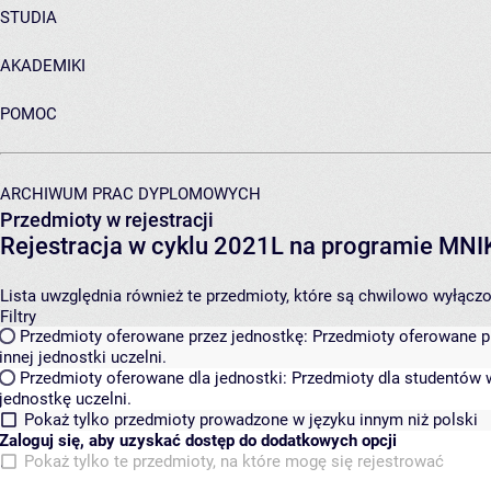
STUDIA
AKADEMIKI
POMOC
ARCHIWUM PRAC DYPLOMOWYCH
Przedmioty w rejestracji
Rejestracja w cyklu 2021L na programie MN
Lista uwzględnia również te przedmioty, które są chwilowo wyłączone
Filtry
Przedmioty oferowane przez jednostkę:
Przedmioty oferowane pr
innej jednostki uczelni.
Przedmioty oferowane dla jednostki:
Przedmioty dla studentów w
jednostkę uczelni.
Pokaż tylko przedmioty prowadzone w języku innym niż polski
Zaloguj się, aby uzyskać dostęp do dodatkowych opcji
Pokaż tylko te przedmioty, na które mogę się rejestrować