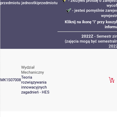
- złożyłeś prośbę o zarejest
przedmiotu
jednostki
przedmiotu
wycof
- jesteś pomyślnie zareje
wyrejest
Kliknij na ikonę "i" przy kos
inform
2022Z
- Semestr z
(zajęcia mogą być semestraln
202
Wydział
Mechaniczny
Teoria
MK1S07008
rozwiązywania
innowacyjnych
zagadnień - HES