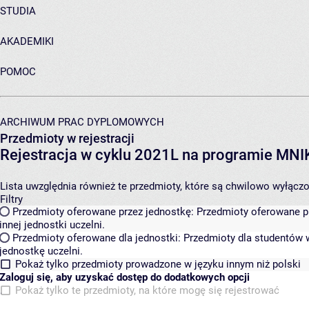
STUDIA
AKADEMIKI
POMOC
ARCHIWUM PRAC DYPLOMOWYCH
Przedmioty w rejestracji
Rejestracja w cyklu 2021L na programie MN
Lista uwzględnia również te przedmioty, które są chwilowo wyłączone
Filtry
Przedmioty oferowane przez jednostkę:
Przedmioty oferowane pr
innej jednostki uczelni.
Przedmioty oferowane dla jednostki:
Przedmioty dla studentów w
jednostkę uczelni.
Pokaż tylko przedmioty prowadzone w języku innym niż polski
Zaloguj się, aby uzyskać dostęp do dodatkowych opcji
Pokaż tylko te przedmioty, na które mogę się rejestrować