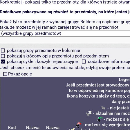
Konkretniej - pokazuj tylko te przedmioty, dla których istnieje otw
Dodatkowo pokazywane są również te przedmioty, na które jesteś ju
Pokaż tylko przedmioty z wybranej grupy:
Boldem są napisane grupy 
taka, że możesz w jej ramach zarejestrować się na przedmiot.
pokazuj grupy przedmiotu w kolumnie
pokazuj skrócony opis przedmiotu pod przedmiotem
pokazuj cykle i koszyki rejestracyjne
dodatkowe informacje 
Jeśli chcesz zmienić te ustawienia na stałe, edytuj swoje prefere
Pokaż opcje
Lege
Jeśli przedmiot jest prowadzon
to w odpowiedniej komórce poja
Ikona koszyka zależy od tego, 
dany prz
- nie jeste
- aktualnie nie moż
- możesz się 
- możesz się wyrejestro
Kod
Nazwa
Nazwa