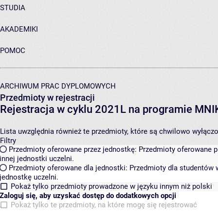
STUDIA
AKADEMIKI
POMOC
ARCHIWUM PRAC DYPLOMOWYCH
Przedmioty w rejestracji
Rejestracja w cyklu 2021L na programie MN
Lista uwzględnia również te przedmioty, które są chwilowo wyłączone
Filtry
Przedmioty oferowane przez jednostkę:
Przedmioty oferowane pr
innej jednostki uczelni.
Przedmioty oferowane dla jednostki:
Przedmioty dla studentów w
jednostkę uczelni.
Pokaż tylko przedmioty prowadzone w języku innym niż polski
Zaloguj się, aby uzyskać dostęp do dodatkowych opcji
Pokaż tylko te przedmioty, na które mogę się rejestrować