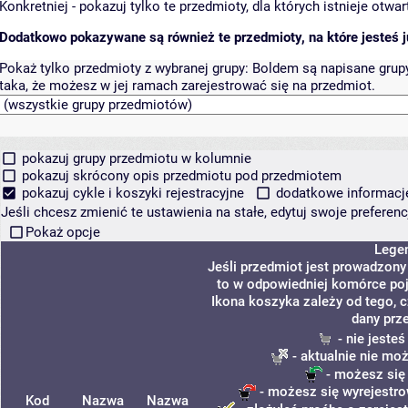
Konkretniej - pokazuj tylko te przedmioty, dla których istnieje otw
Dodatkowo pokazywane są również te przedmioty, na które jesteś ju
Pokaż tylko przedmioty z wybranej grupy:
Boldem są napisane grupy 
taka, że możesz w jej ramach zarejestrować się na przedmiot.
pokazuj grupy przedmiotu w kolumnie
pokazuj skrócony opis przedmiotu pod przedmiotem
pokazuj cykle i koszyki rejestracyjne
dodatkowe informacje 
Jeśli chcesz zmienić te ustawienia na stałe, edytuj swoje prefere
Pokaż opcje
Lege
Jeśli przedmiot jest prowadzon
to w odpowiedniej komórce poja
Ikona koszyka zależy od tego, 
dany prz
- nie jeste
- aktualnie nie mo
- możesz się
- możesz się wyrejestro
Kod
Nazwa
Nazwa