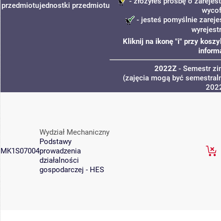
- złożyłeś prośbę o zarejest
przedmiotu
jednostki
przedmiotu
wycof
- jesteś pomyślnie zareje
wyrejest
Kliknij na ikonę "i" przy kos
inform
2022Z
- Semestr z
(zajęcia mogą być semestraln
202
Wydział Mechaniczny
Podstawy
MK1S07004
prowadzenia
działalności
gospodarczej - HES