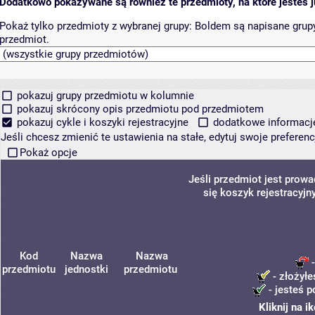
Dodatkowo pokazywane są również te przedmioty, na które jesteś ju
Pokaż tylko przedmioty z wybranej grupy:
Boldem są napisane grupy 
przedmiot.
pokazuj grupy przedmiotu w kolumnie
pokazuj skrócony opis przedmiotu pod przedmiotem
pokazuj cykle i koszyki rejestracyjne
dodatkowe informacje 
Jeśli chcesz zmienić te ustawienia na stałe, edytuj swoje prefere
Pokaż opcje
Jeśli przedmiot jest prow
się koszyk rejestracyjn
Kod
Nazwa
Nazwa
-
przedmiotu
jednostki
przedmiotu
- złożyłe
- jesteś p
Kliknij na 