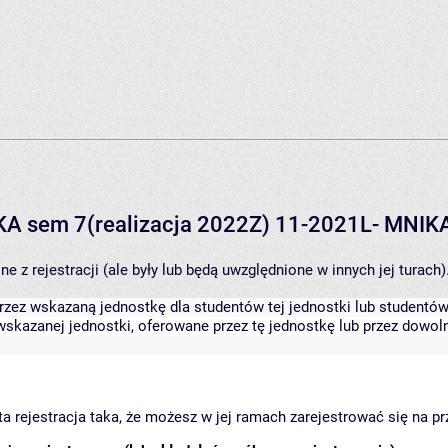
IKA sem 7(realizacja 2022Z) 11-2021L- MNIK
 z rejestracji (ale były lub będą uwzględnione w innych jej turach)
zez wskazaną jednostkę dla studentów tej jednostki lub studentów 
skazanej jednostki, oferowane przez tę jednostkę lub przez dowoln
arta rejestracja taka, że możesz w jej ramach zarejestrować się na p