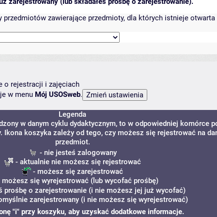
ż zarejestrowany (lub składałeś prośbę o zarejestrowanie).
przedmiotów zawierające przedmioty, dla których istnieje otwarta 
o rejestracji i zajęciach
ncje w menu
Mój USOSweb
.
Legenda
adzony w danym cyklu dydaktycznym, to w odpowiedniej komórce p
y. Ikona koszyka zależy od tego, czy możesz się rejestrować na da
przedmiot.
- nie jesteś zalogowany
- aktualnie nie możesz się rejestrować
- możesz się zarejestrować
 możesz się wyrejestrować (lub wycofać prośbę)
ś prośbę o zarejestrowanie (i nie możesz jej już wycofać)
omyślnie zarejestrowany (i nie możesz się wyrejestrować)
ikonę "i" przy koszyku, aby uzyskać dodatkowe informacje.