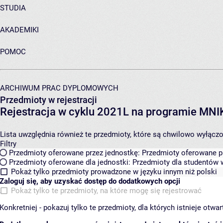
STUDIA
AKADEMIKI
POMOC
ARCHIWUM PRAC DYPLOMOWYCH
Przedmioty w rejestracji
Rejestracja w cyklu 2021L na programie MN
Lista uwzględnia również te przedmioty, które są chwilowo wyłączone
Filtry
Przedmioty oferowane przez jednostkę:
Przedmioty oferowane pr
Przedmioty oferowane dla jednostki:
Przedmioty dla studentów w
Pokaż tylko przedmioty prowadzone w języku innym niż polski
Zaloguj się, aby uzyskać dostęp do dodatkowych opcji
Pokaż tylko te przedmioty, na które mogę się rejestrować
Konkretniej - pokazuj tylko te przedmioty, dla których istnieje otw