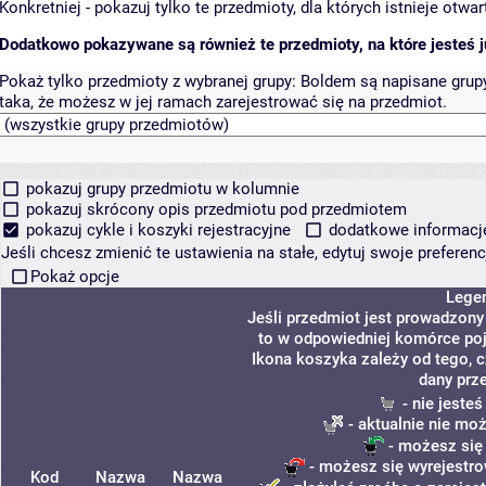
Konkretniej - pokazuj tylko te przedmioty, dla których istnieje otw
Dodatkowo pokazywane są również te przedmioty, na które jesteś ju
Pokaż tylko przedmioty z wybranej grupy:
Boldem są napisane grupy 
taka, że możesz w jej ramach zarejestrować się na przedmiot.
pokazuj grupy przedmiotu w kolumnie
pokazuj skrócony opis przedmiotu pod przedmiotem
pokazuj cykle i koszyki rejestracyjne
dodatkowe informacje 
Jeśli chcesz zmienić te ustawienia na stałe, edytuj swoje prefere
Pokaż opcje
Lege
Jeśli przedmiot jest prowadzon
to w odpowiedniej komórce poja
Ikona koszyka zależy od tego, 
dany prz
- nie jeste
- aktualnie nie mo
- możesz się
- możesz się wyrejestro
Kod
Nazwa
Nazwa