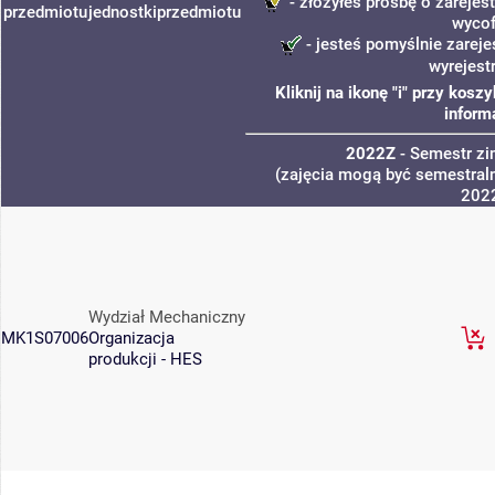
- złożyłeś prośbę o zarejest
przedmiotu
jednostki
przedmiotu
wycof
- jesteś pomyślnie zareje
wyrejest
Kliknij na ikonę "i" przy kos
inform
2022Z
- Semestr z
(zajęcia mogą być semestraln
202
Wydział Mechaniczny
MK1S07006
Organizacja
produkcji - HES