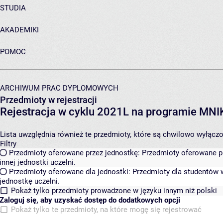
STUDIA
AKADEMIKI
POMOC
ARCHIWUM PRAC DYPLOMOWYCH
Przedmioty w rejestracji
Rejestracja w cyklu 2021L na programie MN
Lista uwzględnia również te przedmioty, które są chwilowo wyłączone
Filtry
Przedmioty oferowane przez jednostkę:
Przedmioty oferowane pr
innej jednostki uczelni.
Przedmioty oferowane dla jednostki:
Przedmioty dla studentów w
jednostkę uczelni.
Pokaż tylko przedmioty prowadzone w języku innym niż polski
Zaloguj się, aby uzyskać dostęp do dodatkowych opcji
Pokaż tylko te przedmioty, na które mogę się rejestrować