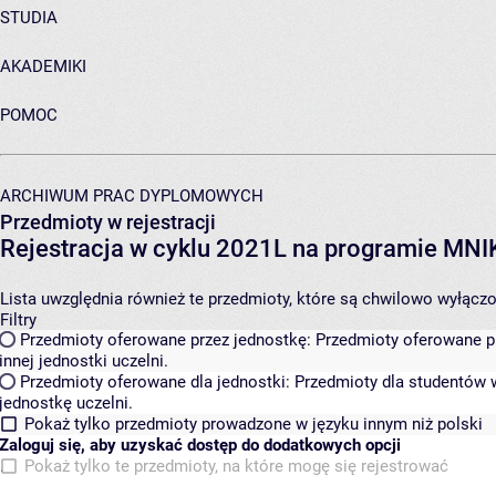
STUDIA
AKADEMIKI
POMOC
ARCHIWUM PRAC DYPLOMOWYCH
Przedmioty w rejestracji
Rejestracja w cyklu 2021L na programie MN
Lista uwzględnia również te przedmioty, które są chwilowo wyłączone
Filtry
Przedmioty oferowane przez jednostkę:
Przedmioty oferowane pr
innej jednostki uczelni.
Przedmioty oferowane dla jednostki:
Przedmioty dla studentów w
jednostkę uczelni.
Pokaż tylko przedmioty prowadzone w języku innym niż polski
Zaloguj się, aby uzyskać dostęp do dodatkowych opcji
Pokaż tylko te przedmioty, na które mogę się rejestrować