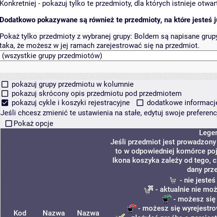
Konkretniej - pokazuj tylko te przedmioty, dla których istnieje otw
Dodatkowo pokazywane są również te przedmioty, na które jesteś ju
Pokaż tylko przedmioty z wybranej grupy:
Boldem są napisane grupy 
taka, że możesz w jej ramach zarejestrować się na przedmiot.
pokazuj grupy przedmiotu w kolumnie
pokazuj skrócony opis przedmiotu pod przedmiotem
pokazuj cykle i koszyki rejestracyjne
dodatkowe informacje 
Jeśli chcesz zmienić te ustawienia na stałe, edytuj swoje prefere
Pokaż opcje
Lege
Jeśli przedmiot jest prowadzon
to w odpowiedniej komórce poja
Ikona koszyka zależy od tego, 
dany prz
- nie jeste
- aktualnie nie mo
- możesz się
- możesz się wyrejestro
Kod
Nazwa
Nazwa