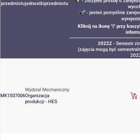
- złożyłeś prośbę o zarejest
przedmiotu
jednostki
przedmiotu
wycof
- jesteś pomyślnie zareje
wyrejest
Kliknij na ikonę "i" przy kos
inform
2022Z
- Semestr z
(zajęcia mogą być semestraln
202
Wydział Mechaniczny
MK1S07006
Organizacja
produkcji - HES