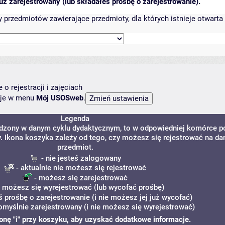
ż zarejestrowany (lub składałeś prośbę o zarejestrowanie).
przedmiotów zawierające przedmioty, dla których istnieje otwarta 
o rejestracji i zajęciach
ncje w menu
Mój USOSweb
.
Legenda
adzony w danym cyklu dydaktycznym, to w odpowiedniej komórce p
y. Ikona koszyka zależy od tego, czy możesz się rejestrować na da
przedmiot.
- nie jesteś zalogowany
- aktualnie nie możesz się rejestrować
- możesz się zarejestrować
 możesz się wyrejestrować (lub wycofać prośbę)
ś prośbę o zarejestrowanie (i nie możesz jej już wycofać)
omyślnie zarejestrowany (i nie możesz się wyrejestrować)
ikonę "i" przy koszyku, aby uzyskać dodatkowe informacje.