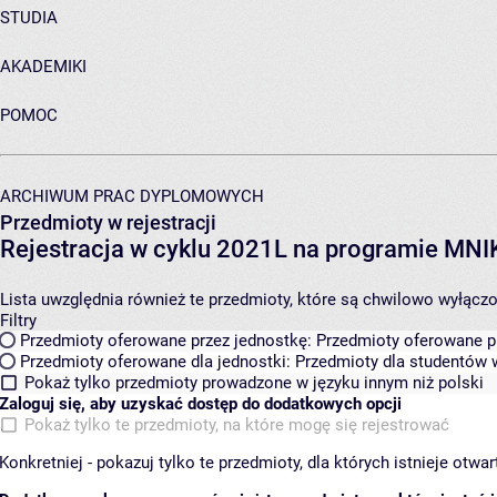
STUDIA
AKADEMIKI
POMOC
ARCHIWUM PRAC DYPLOMOWYCH
Przedmioty w rejestracji
Rejestracja w cyklu 2021L na programie MN
Lista uwzględnia również te przedmioty, które są chwilowo wyłączone
Filtry
Przedmioty oferowane przez jednostkę:
Przedmioty oferowane pr
Przedmioty oferowane dla jednostki:
Przedmioty dla studentów w
Pokaż tylko przedmioty prowadzone w języku innym niż polski
Zaloguj się, aby uzyskać dostęp do dodatkowych opcji
Pokaż tylko te przedmioty, na które mogę się rejestrować
Konkretniej - pokazuj tylko te przedmioty, dla których istnieje otw