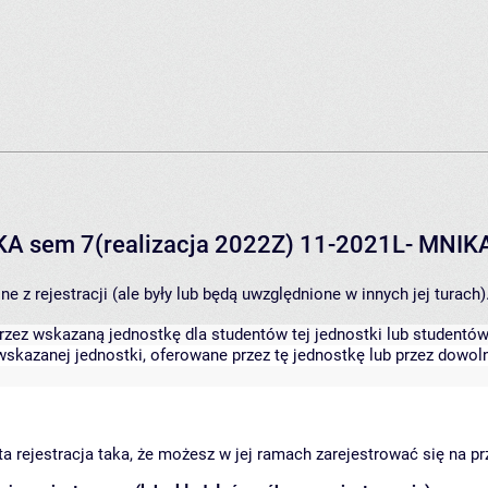
IKA sem 7(realizacja 2022Z) 11-2021L- MNIK
 z rejestracji (ale były lub będą uwzględnione w innych jej turach)
zez wskazaną jednostkę dla studentów tej jednostki lub studentów 
skazanej jednostki, oferowane przez tę jednostkę lub przez dowoln
arta rejestracja taka, że możesz w jej ramach zarejestrować się na p