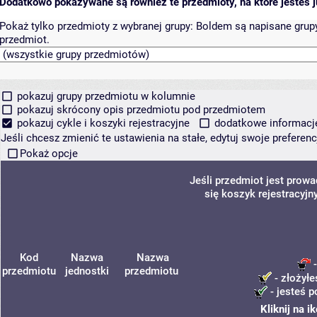
Dodatkowo pokazywane są również te przedmioty, na które jesteś ju
Pokaż tylko przedmioty z wybranej grupy:
Boldem są napisane grupy 
przedmiot.
pokazuj grupy przedmiotu w kolumnie
pokazuj skrócony opis przedmiotu pod przedmiotem
pokazuj cykle i koszyki rejestracyjne
dodatkowe informacje 
Jeśli chcesz zmienić te ustawienia na stałe, edytuj swoje prefere
Pokaż opcje
Jeśli przedmiot jest prow
się koszyk rejestracyjn
Kod
Nazwa
Nazwa
-
przedmiotu
jednostki
przedmiotu
- złożyłe
- jesteś p
Kliknij na 