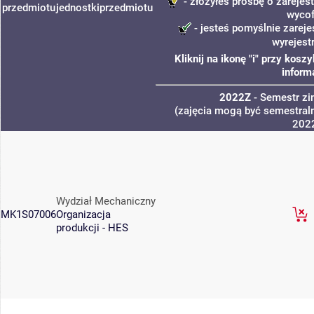
- złożyłeś prośbę o zarejest
przedmiotu
jednostki
przedmiotu
wycof
- jesteś pomyślnie zareje
wyrejest
Kliknij na ikonę "i" przy kos
inform
2022Z
- Semestr z
(zajęcia mogą być semestraln
202
Wydział Mechaniczny
MK1S07006
Organizacja
produkcji - HES