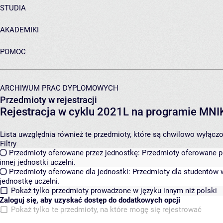
STUDIA
AKADEMIKI
POMOC
ARCHIWUM PRAC DYPLOMOWYCH
Przedmioty w rejestracji
Rejestracja w cyklu 2021L na programie MN
Lista uwzględnia również te przedmioty, które są chwilowo wyłączone
Filtry
Przedmioty oferowane przez jednostkę:
Przedmioty oferowane pr
innej jednostki uczelni.
Przedmioty oferowane dla jednostki:
Przedmioty dla studentów w
jednostkę uczelni.
Pokaż tylko przedmioty prowadzone w języku innym niż polski
Zaloguj się, aby uzyskać dostęp do dodatkowych opcji
Pokaż tylko te przedmioty, na które mogę się rejestrować