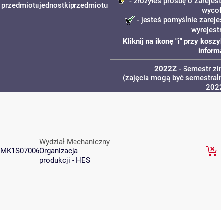
- złożyłeś prośbę o zarejest
przedmiotu
jednostki
przedmiotu
wycof
- jesteś pomyślnie zareje
wyrejest
Kliknij na ikonę "i" przy kos
inform
2022Z
- Semestr z
(zajęcia mogą być semestraln
202
Wydział Mechaniczny
MK1S07006
Organizacja
produkcji - HES