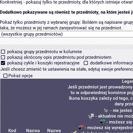
Konkretniej - pokazuj tylko te przedmioty, dla których istnieje otw
Dodatkowo pokazywane są również te przedmioty, na które jesteś ju
Pokaż tylko przedmioty z wybranej grupy:
Boldem są napisane grupy 
taka, że możesz w jej ramach zarejestrować się na przedmiot.
pokazuj grupy przedmiotu w kolumnie
pokazuj skrócony opis przedmiotu pod przedmiotem
pokazuj cykle i koszyki rejestracyjne
dodatkowe informacje 
Jeśli chcesz zmienić te ustawienia na stałe, edytuj swoje prefere
Pokaż opcje
Lege
Jeśli przedmiot jest prowadzon
to w odpowiedniej komórce poja
Ikona koszyka zależy od tego, 
dany prz
- nie jeste
- aktualnie nie mo
- możesz się
- możesz się wyrejestro
Kod
Nazwa
Nazwa