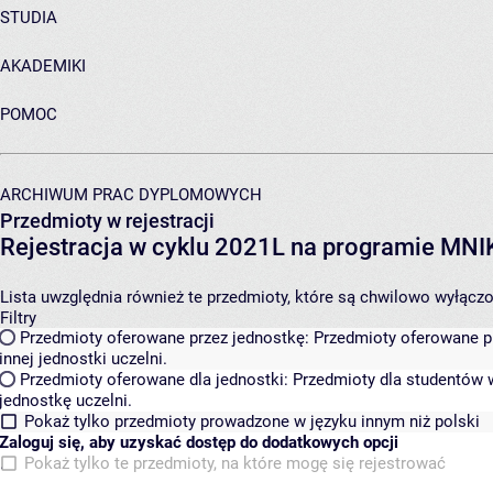
STUDIA
AKADEMIKI
POMOC
ARCHIWUM PRAC DYPLOMOWYCH
Przedmioty w rejestracji
Rejestracja w cyklu 2021L na programie MN
Lista uwzględnia również te przedmioty, które są chwilowo wyłączone
Filtry
Przedmioty oferowane przez jednostkę:
Przedmioty oferowane pr
innej jednostki uczelni.
Przedmioty oferowane dla jednostki:
Przedmioty dla studentów w
jednostkę uczelni.
Pokaż tylko przedmioty prowadzone w języku innym niż polski
Zaloguj się, aby uzyskać dostęp do dodatkowych opcji
Pokaż tylko te przedmioty, na które mogę się rejestrować