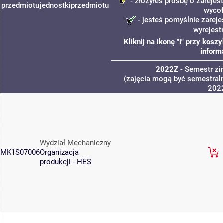
- złożyłeś prośbę o zarejest
przedmiotu
jednostki
przedmiotu
wycof
- jesteś pomyślnie zareje
wyrejest
Kliknij na ikonę "i" przy kos
inform
2022Z
- Semestr z
(zajęcia mogą być semestraln
202
Wydział Mechaniczny
MK1S07006
Organizacja
produkcji - HES