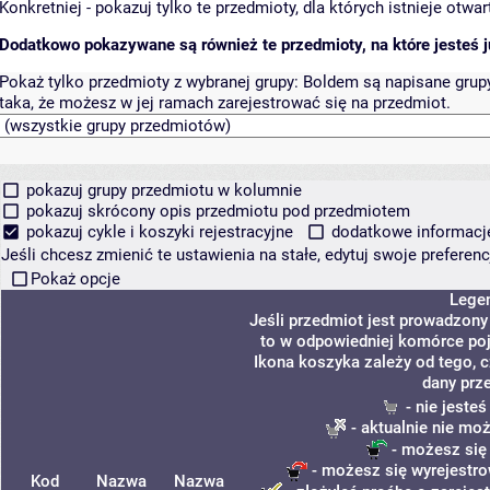
Konkretniej - pokazuj tylko te przedmioty, dla których istnieje otw
Dodatkowo pokazywane są również te przedmioty, na które jesteś ju
Pokaż tylko przedmioty z wybranej grupy:
Boldem są napisane grupy 
taka, że możesz w jej ramach zarejestrować się na przedmiot.
pokazuj grupy przedmiotu w kolumnie
pokazuj skrócony opis przedmiotu pod przedmiotem
pokazuj cykle i koszyki rejestracyjne
dodatkowe informacje 
Jeśli chcesz zmienić te ustawienia na stałe, edytuj swoje prefere
Pokaż opcje
Lege
Jeśli przedmiot jest prowadzon
to w odpowiedniej komórce poja
Ikona koszyka zależy od tego, 
dany prz
- nie jeste
- aktualnie nie mo
- możesz się
- możesz się wyrejestro
Kod
Nazwa
Nazwa