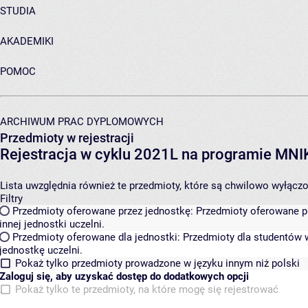
STUDIA
AKADEMIKI
POMOC
ARCHIWUM PRAC DYPLOMOWYCH
Przedmioty w rejestracji
Rejestracja w cyklu 2021L na programie MN
Lista uwzględnia również te przedmioty, które są chwilowo wyłączone
Filtry
Przedmioty oferowane przez jednostkę:
Przedmioty oferowane pr
innej jednostki uczelni.
Przedmioty oferowane dla jednostki:
Przedmioty dla studentów w
jednostkę uczelni.
Pokaż tylko przedmioty prowadzone w języku innym niż polski
Zaloguj się, aby uzyskać dostęp do dodatkowych opcji
Pokaż tylko te przedmioty, na które mogę się rejestrować