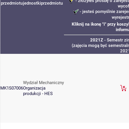
- złożyłeś prośbę o zarejest
przedmiotu
jednostki
przedmiotu
wycof
- jesteś pomyślnie zareje
wyrejest
Kliknij na ikonę "i" przy kos
inform
2021Z
- Semestr z
(zajęcia mogą być semestraln
202
Wydział Mechaniczny
MK1S07006
Organizacja
produkcji - HES