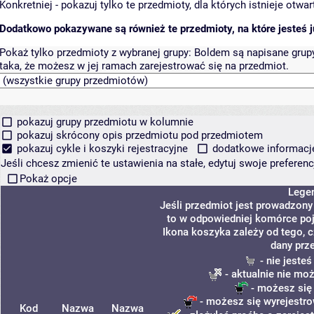
Konkretniej - pokazuj tylko te przedmioty, dla których istnieje otw
Dodatkowo pokazywane są również te przedmioty, na które jesteś ju
Pokaż tylko przedmioty z wybranej grupy:
Boldem są napisane grupy 
taka, że możesz w jej ramach zarejestrować się na przedmiot.
pokazuj grupy przedmiotu w kolumnie
pokazuj skrócony opis przedmiotu pod przedmiotem
pokazuj cykle i koszyki rejestracyjne
dodatkowe informacje 
Jeśli chcesz zmienić te ustawienia na stałe, edytuj swoje prefere
Pokaż opcje
Lege
Jeśli przedmiot jest prowadzon
to w odpowiedniej komórce poja
Ikona koszyka zależy od tego, 
dany prz
- nie jeste
- aktualnie nie mo
- możesz się
- możesz się wyrejestro
Kod
Nazwa
Nazwa