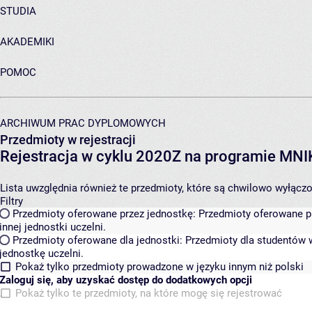
STUDIA
AKADEMIKI
POMOC
ARCHIWUM PRAC DYPLOMOWYCH
Przedmioty w rejestracji
Rejestracja w cyklu 2020Z na programie MN
Lista uwzględnia również te przedmioty, które są chwilowo wyłączone
Filtry
Przedmioty oferowane przez jednostkę:
Przedmioty oferowane pr
innej jednostki uczelni.
Przedmioty oferowane dla jednostki:
Przedmioty dla studentów w
jednostkę uczelni.
Pokaż tylko przedmioty prowadzone w języku innym niż polski
Zaloguj się, aby uzyskać dostęp do dodatkowych opcji
Pokaż tylko te przedmioty, na które mogę się rejestrować