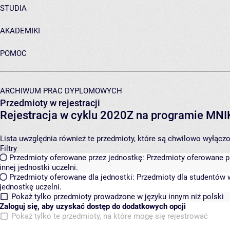
STUDIA
AKADEMIKI
POMOC
ARCHIWUM PRAC DYPLOMOWYCH
Przedmioty w rejestracji
Rejestracja w cyklu 2020Z na programie MN
Lista uwzględnia również te przedmioty, które są chwilowo wyłączone
Filtry
Przedmioty oferowane przez jednostkę:
Przedmioty oferowane pr
innej jednostki uczelni.
Przedmioty oferowane dla jednostki:
Przedmioty dla studentów w
jednostkę uczelni.
Pokaż tylko przedmioty prowadzone w języku innym niż polski
Zaloguj się, aby uzyskać dostęp do dodatkowych opcji
Pokaż tylko te przedmioty, na które mogę się rejestrować