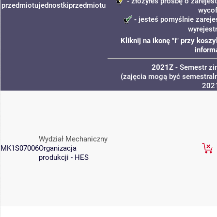
- złożyłeś prośbę o zarejest
przedmiotu
jednostki
przedmiotu
wycof
- jesteś pomyślnie zareje
wyrejest
Kliknij na ikonę "i" przy kos
inform
2021Z
- Semestr z
(zajęcia mogą być semestraln
202
Wydział Mechaniczny
MK1S07006
Organizacja
produkcji - HES