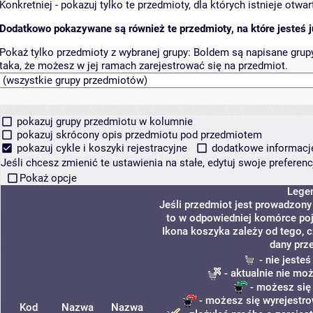
Konkretniej - pokazuj tylko te przedmioty, dla których istnieje otw
Dodatkowo pokazywane są również te przedmioty, na które jesteś ju
Pokaż tylko przedmioty z wybranej grupy:
Boldem są napisane grupy 
taka, że możesz w jej ramach zarejestrować się na przedmiot.
pokazuj grupy przedmiotu w kolumnie
pokazuj skrócony opis przedmiotu pod przedmiotem
pokazuj cykle i koszyki rejestracyjne
dodatkowe informacje 
Jeśli chcesz zmienić te ustawienia na stałe, edytuj swoje prefere
Pokaż opcje
Lege
Jeśli przedmiot jest prowadzon
to w odpowiedniej komórce poja
Ikona koszyka zależy od tego, 
dany prz
- nie jeste
- aktualnie nie mo
- możesz się
- możesz się wyrejestro
Kod
Nazwa
Nazwa