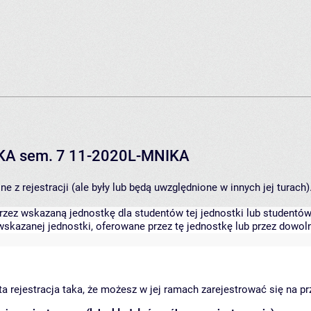
IKA sem. 7 11-2020L-MNIKA
 z rejestracji (ale były lub będą uwzględnione w innych jej turach)
zez wskazaną jednostkę dla studentów tej jednostki lub studentów 
skazanej jednostki, oferowane przez tę jednostkę lub przez dowoln
arta rejestracja taka, że możesz w jej ramach zarejestrować się na p