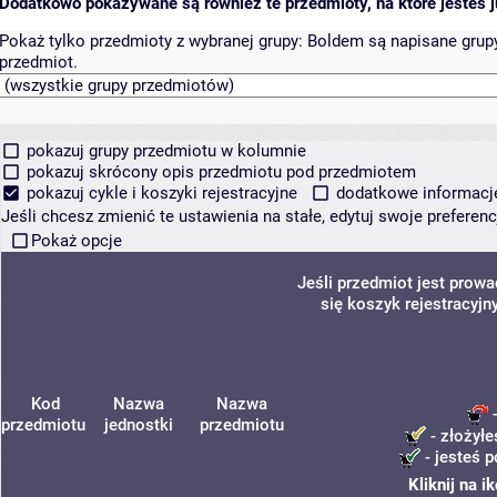
Dodatkowo pokazywane są również te przedmioty, na które jesteś ju
Pokaż tylko przedmioty z wybranej grupy:
Boldem są napisane grupy 
przedmiot.
pokazuj grupy przedmiotu w kolumnie
pokazuj skrócony opis przedmiotu pod przedmiotem
pokazuj cykle i koszyki rejestracyjne
dodatkowe informacje 
Jeśli chcesz zmienić te ustawienia na stałe, edytuj swoje prefere
Pokaż opcje
Jeśli przedmiot jest prow
się koszyk rejestracyjn
Kod
Nazwa
Nazwa
-
przedmiotu
jednostki
przedmiotu
- złożyłe
- jesteś p
Kliknij na 