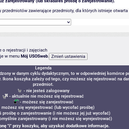
ż zarejestrowany (lub składałeś prośbę o zarejestrowanie).
przedmiotów zawierające przedmioty, dla których istnieje otwarta 
o rejestracji i zajęciach
ncje w menu
Mój USOSweb
.
Legenda
adzony w danym cyklu dydaktycznym, to w odpowiedniej komórce p
y. Ikona koszyka zależy od tego, czy możesz się rejestrować na da
przedmiot.
- nie jesteś zalogowany
- aktualnie nie możesz się rejestrować
- możesz się zarejestrować
 możesz się wyrejestrować (lub wycofać prośbę)
ś prośbę o zarejestrowanie (i nie możesz jej już wycofać)
omyślnie zarejestrowany (i nie możesz się wyrejestrować)
ikonę "i" przy koszyku, aby uzyskać dodatkowe informacje.