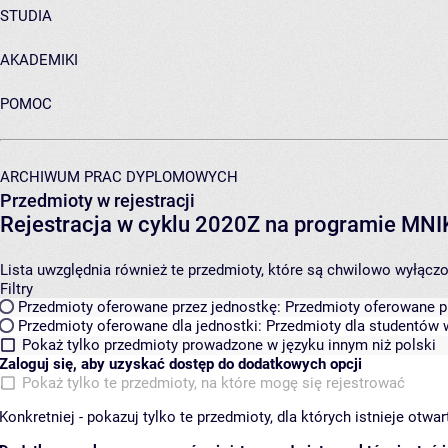
STUDIA
AKADEMIKI
POMOC
ARCHIWUM PRAC DYPLOMOWYCH
Przedmioty w rejestracji
Rejestracja w cyklu 2020Z na programie MN
Lista uwzględnia również te przedmioty, które są chwilowo wyłączone
Filtry
Przedmioty oferowane przez jednostkę:
Przedmioty oferowane pr
Przedmioty oferowane dla jednostki:
Przedmioty dla studentów w
Pokaż tylko przedmioty prowadzone w języku innym niż polski
Zaloguj się, aby uzyskać dostęp do dodatkowych opcji
Pokaż tylko te przedmioty, na które mogę się rejestrować
Konkretniej - pokazuj tylko te przedmioty, dla których istnieje otw