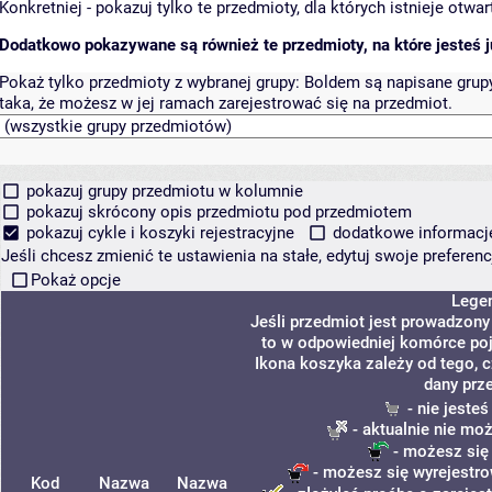
Konkretniej - pokazuj tylko te przedmioty, dla których istnieje otw
Dodatkowo pokazywane są również te przedmioty, na które jesteś ju
Pokaż tylko przedmioty z wybranej grupy:
Boldem są napisane grupy 
taka, że możesz w jej ramach zarejestrować się na przedmiot.
pokazuj grupy przedmiotu w kolumnie
pokazuj skrócony opis przedmiotu pod przedmiotem
pokazuj cykle i koszyki rejestracyjne
dodatkowe informacje 
Jeśli chcesz zmienić te ustawienia na stałe, edytuj swoje prefere
Pokaż opcje
Lege
Jeśli przedmiot jest prowadzon
to w odpowiedniej komórce poja
Ikona koszyka zależy od tego, 
dany prz
- nie jeste
- aktualnie nie mo
- możesz się
- możesz się wyrejestro
Kod
Nazwa
Nazwa