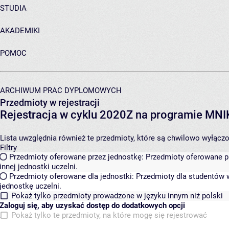
STUDIA
AKADEMIKI
POMOC
ARCHIWUM PRAC DYPLOMOWYCH
Przedmioty w rejestracji
Rejestracja w cyklu 2020Z na programie MN
Lista uwzględnia również te przedmioty, które są chwilowo wyłączone
Filtry
Przedmioty oferowane przez jednostkę:
Przedmioty oferowane pr
innej jednostki uczelni.
Przedmioty oferowane dla jednostki:
Przedmioty dla studentów w
jednostkę uczelni.
Pokaż tylko przedmioty prowadzone w języku innym niż polski
Zaloguj się, aby uzyskać dostęp do dodatkowych opcji
Pokaż tylko te przedmioty, na które mogę się rejestrować