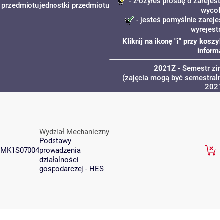
- złożyłeś prośbę o zarejest
przedmiotu
jednostki
przedmiotu
wycof
- jesteś pomyślnie zareje
wyrejest
Kliknij na ikonę "i" przy kos
inform
2021Z
- Semestr z
(zajęcia mogą być semestraln
202
Wydział Mechaniczny
Podstawy
MK1S07004
prowadzenia
działalności
gospodarczej - HES