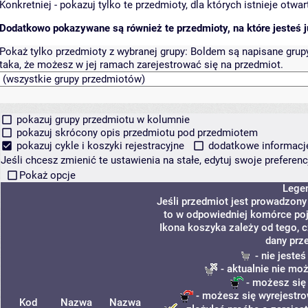
Konkretniej - pokazuj tylko te przedmioty, dla których istnieje otw
Dodatkowo pokazywane są również te przedmioty, na które jesteś ju
Pokaż tylko przedmioty z wybranej grupy:
Boldem są napisane grupy 
taka, że możesz w jej ramach zarejestrować się na przedmiot.
pokazuj grupy przedmiotu w kolumnie
pokazuj skrócony opis przedmiotu pod przedmiotem
pokazuj cykle i koszyki rejestracyjne
dodatkowe informacje 
Jeśli chcesz zmienić te ustawienia na stałe, edytuj swoje prefere
Pokaż opcje
Lege
Jeśli przedmiot jest prowadzon
to w odpowiedniej komórce poja
Ikona koszyka zależy od tego, 
dany prz
- nie jeste
- aktualnie nie mo
- możesz się
- możesz się wyrejestro
Kod
Nazwa
Nazwa