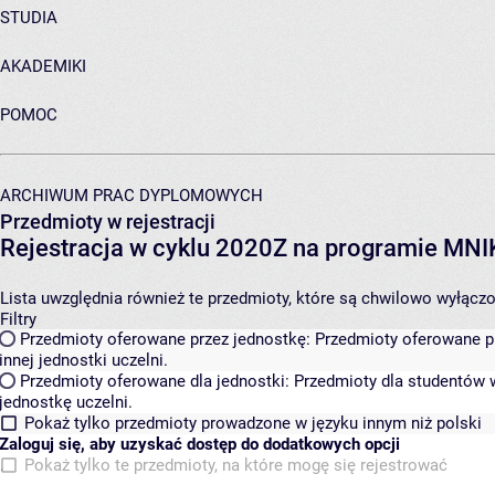
STUDIA
AKADEMIKI
POMOC
ARCHIWUM PRAC DYPLOMOWYCH
Przedmioty w rejestracji
Rejestracja w cyklu 2020Z na programie MN
Lista uwzględnia również te przedmioty, które są chwilowo wyłączone
Filtry
Przedmioty oferowane przez jednostkę:
Przedmioty oferowane pr
innej jednostki uczelni.
Przedmioty oferowane dla jednostki:
Przedmioty dla studentów w
jednostkę uczelni.
Pokaż tylko przedmioty prowadzone w języku innym niż polski
Zaloguj się, aby uzyskać dostęp do dodatkowych opcji
Pokaż tylko te przedmioty, na które mogę się rejestrować