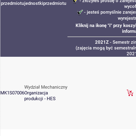
- złożyłeś prośbę o zarejest
przedmiotu
jednostki
przedmiotu
wycof
- jesteś pomyślnie zareje
wyrejest
Kliknij na ikonę "i" przy kos
inform
2021Z
- Semestr z
(zajęcia mogą być semestraln
202
Wydział Mechaniczny
MK1S07006
Organizacja
produkcji - HES