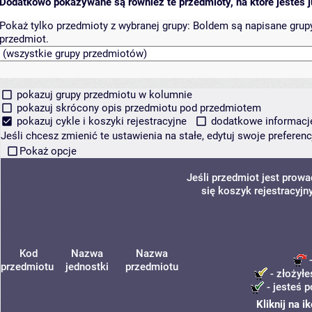
Dodatkowo pokazywane są również te przedmioty, na które jesteś ju
Pokaż tylko przedmioty z wybranej grupy:
Boldem są napisane grupy 
przedmiot.
pokazuj grupy przedmiotu w kolumnie
pokazuj skrócony opis przedmiotu pod przedmiotem
pokazuj cykle i koszyki rejestracyjne
dodatkowe informacje 
Jeśli chcesz zmienić te ustawienia na stałe, edytuj swoje prefere
Pokaż opcje
Jeśli przedmiot jest prow
się koszyk rejestracyjn
Kod
Nazwa
Nazwa
-
przedmiotu
jednostki
przedmiotu
- złożyłe
- jesteś p
Kliknij na 