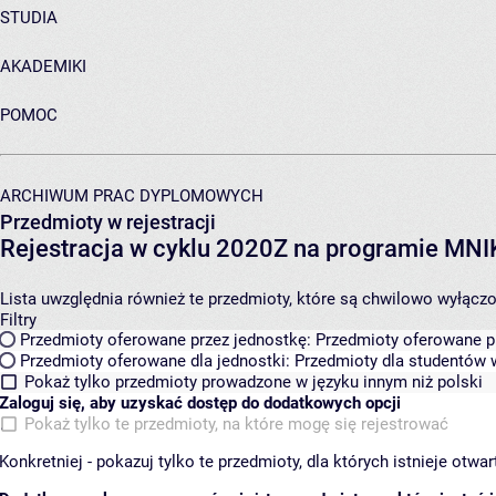
STUDIA
AKADEMIKI
POMOC
ARCHIWUM PRAC DYPLOMOWYCH
Przedmioty w rejestracji
Rejestracja w cyklu 2020Z na programie MN
Lista uwzględnia również te przedmioty, które są chwilowo wyłączone
Filtry
Przedmioty oferowane przez jednostkę:
Przedmioty oferowane pr
Przedmioty oferowane dla jednostki:
Przedmioty dla studentów w
Pokaż tylko przedmioty prowadzone w języku innym niż polski
Zaloguj się, aby uzyskać dostęp do dodatkowych opcji
Pokaż tylko te przedmioty, na które mogę się rejestrować
Konkretniej - pokazuj tylko te przedmioty, dla których istnieje otw