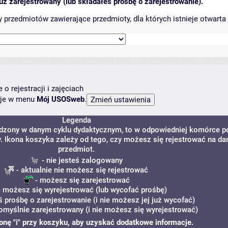
ż zarejestrowany (lub składałeś prośbę o zarejestrowanie).
przedmiotów zawierające przedmioty, dla których istnieje otwarta 
o rejestracji i zajęciach
ncje w menu
Mój USOSweb
.
Legenda
adzony w danym cyklu dydaktycznym, to w odpowiedniej komórce p
y. Ikona koszyka zależy od tego, czy możesz się rejestrować na da
przedmiot.
- nie jesteś zalogowany
- aktualnie nie możesz się rejestrować
- możesz się zarejestrować
 możesz się wyrejestrować (lub wycofać prośbę)
ś prośbę o zarejestrowanie (i nie możesz jej już wycofać)
omyślnie zarejestrowany (i nie możesz się wyrejestrować)
ikonę "i" przy koszyku, aby uzyskać dodatkowe informacje.