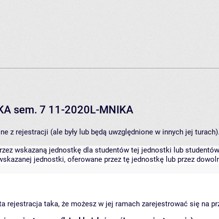
IKA sem. 7 11-2020L-MNIKA
 z rejestracji (ale były lub będą uwzględnione w innych jej turach)
zez wskazaną jednostkę dla studentów tej jednostki lub studentów 
skazanej jednostki, oferowane przez tę jednostkę lub przez dowoln
arta rejestracja taka, że możesz w jej ramach zarejestrować się na p