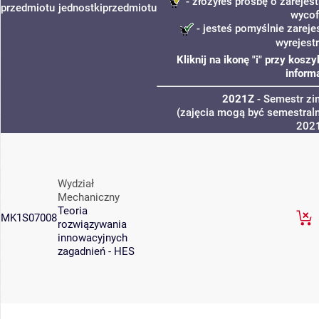
- złożyłeś prośbę o zarejest
przedmiotu
jednostki
przedmiotu
wycof
- jesteś pomyślnie zareje
wyrejest
Kliknij na ikonę "i" przy kos
inform
2021Z
- Semestr z
(zajęcia mogą być semestraln
202
Wydział
Mechaniczny
Teoria
MK1S07008
rozwiązywania
innowacyjnych
zagadnień - HES