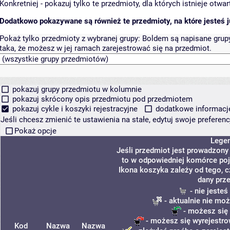
Konkretniej - pokazuj tylko te przedmioty, dla których istnieje otw
Dodatkowo pokazywane są również te przedmioty, na które jesteś ju
Pokaż tylko przedmioty z wybranej grupy:
Boldem są napisane grupy 
taka, że możesz w jej ramach zarejestrować się na przedmiot.
pokazuj grupy przedmiotu w kolumnie
pokazuj skrócony opis przedmiotu pod przedmiotem
pokazuj cykle i koszyki rejestracyjne
dodatkowe informacje 
Jeśli chcesz zmienić te ustawienia na stałe, edytuj swoje prefere
Pokaż opcje
Lege
Jeśli przedmiot jest prowadzon
to w odpowiedniej komórce poja
Ikona koszyka zależy od tego, 
dany prz
- nie jeste
- aktualnie nie moż
- możesz się 
- możesz się wyrejestro
Kod
Nazwa
Nazwa