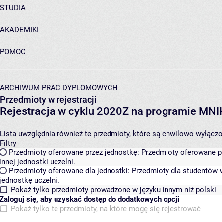
STUDIA
AKADEMIKI
POMOC
ARCHIWUM PRAC DYPLOMOWYCH
Przedmioty w rejestracji
Rejestracja w cyklu 2020Z na programie MN
Lista uwzględnia również te przedmioty, które są chwilowo wyłączone
Filtry
Przedmioty oferowane przez jednostkę:
Przedmioty oferowane pr
innej jednostki uczelni.
Przedmioty oferowane dla jednostki:
Przedmioty dla studentów w
jednostkę uczelni.
Pokaż tylko przedmioty prowadzone w języku innym niż polski
Zaloguj się, aby uzyskać dostęp do dodatkowych opcji
Pokaż tylko te przedmioty, na które mogę się rejestrować