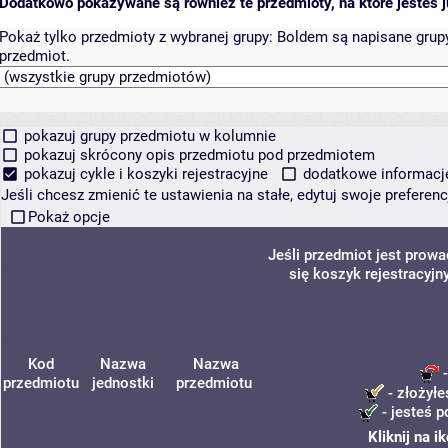
Dodatkowo pokazywane są również te przedmioty, na które jesteś ju
Pokaż tylko przedmioty z wybranej grupy:
Boldem są napisane grupy 
przedmiot.
pokazuj grupy przedmiotu w kolumnie
pokazuj skrócony opis przedmiotu pod przedmiotem
pokazuj cykle i koszyki rejestracyjne
dodatkowe informacje 
Jeśli chcesz zmienić te ustawienia na stałe, edytuj swoje prefere
Pokaż opcje
Jeśli przedmiot jest prow
się koszyk rejestracyjn
Kod
Nazwa
Nazwa
-
przedmiotu
jednostki
przedmiotu
- złożyłe
- jesteś p
Kliknij na 