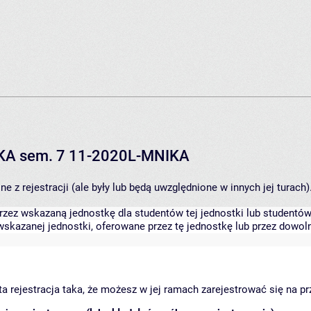
IKA sem. 7 11-2020L-MNIKA
 z rejestracji (ale były lub będą uwzględnione w innych jej turach)
zez wskazaną jednostkę dla studentów tej jednostki lub studentów 
skazanej jednostki, oferowane przez tę jednostkę lub przez dowoln
arta rejestracja taka, że możesz w jej ramach zarejestrować się na p