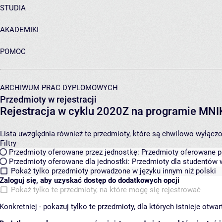
STUDIA
AKADEMIKI
POMOC
ARCHIWUM PRAC DYPLOMOWYCH
Przedmioty w rejestracji
Rejestracja w cyklu 2020Z na programie MN
Lista uwzględnia również te przedmioty, które są chwilowo wyłączone
Filtry
Przedmioty oferowane przez jednostkę:
Przedmioty oferowane pr
Przedmioty oferowane dla jednostki:
Przedmioty dla studentów w
Pokaż tylko przedmioty prowadzone w języku innym niż polski
Zaloguj się, aby uzyskać dostęp do dodatkowych opcji
Pokaż tylko te przedmioty, na które mogę się rejestrować
Konkretniej - pokazuj tylko te przedmioty, dla których istnieje otw