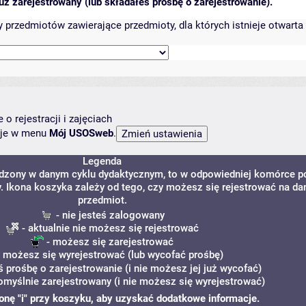
ż zarejestrowany (lub składałeś prośbę o zarejestrowanie).
przedmiotów zawierające przedmioty, dla których istnieje otwarta 
o rejestracji i zajęciach
ncje w menu
Mój USOSweb
.
Legenda
adzony w danym cyklu dydaktycznym, to w odpowiedniej komórce p
y. Ikona koszyka zależy od tego, czy możesz się rejestrować na da
przedmiot.
- nie jesteś zalogowany
- aktualnie nie możesz się rejestrować
- możesz się zarejestrować
 możesz się wyrejestrować (lub wycofać prośbę)
ś prośbę o zarejestrowanie (i nie możesz jej już wycofać)
omyślnie zarejestrowany (i nie możesz się wyrejestrować)
ikonę "i" przy koszyku, aby uzyskać dodatkowe informacje.