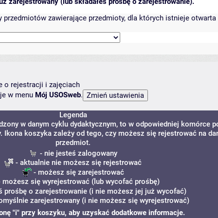
ż zarejestrowany (lub składałeś prośbę o zarejestrowanie).
przedmiotów zawierające przedmioty, dla których istnieje otwarta 
o rejestracji i zajęciach
ncje w menu
Mój USOSweb
.
Legenda
adzony w danym cyklu dydaktycznym, to w odpowiedniej komórce p
y. Ikona koszyka zależy od tego, czy możesz się rejestrować na da
przedmiot.
- nie jesteś zalogowany
- aktualnie nie możesz się rejestrować
- możesz się zarejestrować
 możesz się wyrejestrować (lub wycofać prośbę)
ś prośbę o zarejestrowanie (i nie możesz jej już wycofać)
omyślnie zarejestrowany (i nie możesz się wyrejestrować)
ikonę "i" przy koszyku, aby uzyskać dodatkowe informacje.