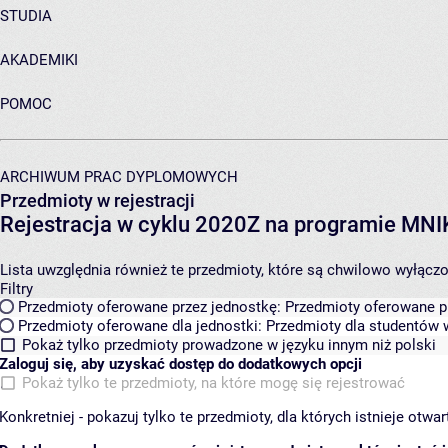
STUDIA
AKADEMIKI
POMOC
ARCHIWUM PRAC DYPLOMOWYCH
Przedmioty w rejestracji
Rejestracja w cyklu 2020Z na programie MN
Lista uwzględnia również te przedmioty, które są chwilowo wyłączone
Filtry
Przedmioty oferowane przez jednostkę:
Przedmioty oferowane pr
Przedmioty oferowane dla jednostki:
Przedmioty dla studentów w
Pokaż tylko przedmioty prowadzone w języku innym niż polski
Zaloguj się, aby uzyskać dostęp do dodatkowych opcji
Pokaż tylko te przedmioty, na które mogę się rejestrować
Konkretniej - pokazuj tylko te przedmioty, dla których istnieje otw