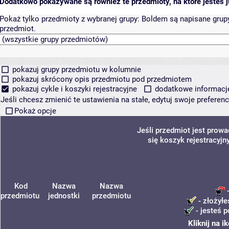
Dodatkowo pokazywane są również te przedmioty, na które jesteś ju
Pokaż tylko przedmioty z wybranej grupy:
Boldem są napisane grupy 
przedmiot.
pokazuj grupy przedmiotu w kolumnie
pokazuj skrócony opis przedmiotu pod przedmiotem
pokazuj cykle i koszyki rejestracyjne
dodatkowe informacje 
Jeśli chcesz zmienić te ustawienia na stałe, edytuj swoje prefere
Pokaż opcje
Jeśli przedmiot jest prow
się koszyk rejestracyjn
Kod
Nazwa
Nazwa
-
przedmiotu
jednostki
przedmiotu
- złożyłe
- jesteś p
Kliknij na 