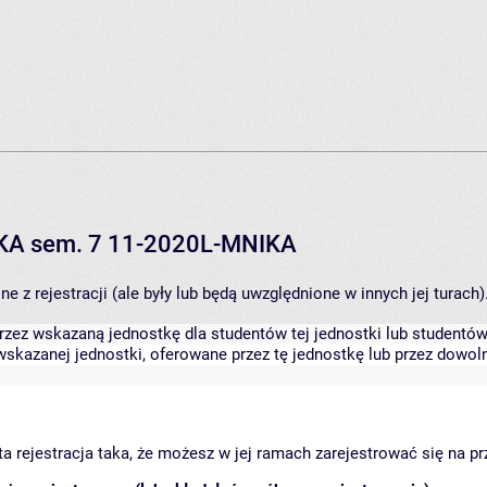
IKA sem. 7 11-2020L-MNIKA
 z rejestracji (ale były lub będą uwzględnione w innych jej turach)
zez wskazaną jednostkę dla studentów tej jednostki lub studentów 
skazanej jednostki, oferowane przez tę jednostkę lub przez dowoln
arta rejestracja taka, że możesz w jej ramach zarejestrować się na p