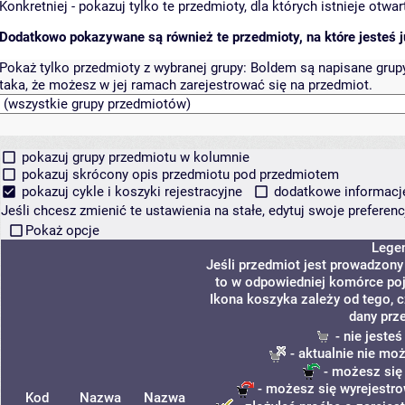
Konkretniej - pokazuj tylko te przedmioty, dla których istnieje otw
Dodatkowo pokazywane są również te przedmioty, na które jesteś ju
Pokaż tylko przedmioty z wybranej grupy:
Boldem są napisane grupy 
taka, że możesz w jej ramach zarejestrować się na przedmiot.
pokazuj grupy przedmiotu w kolumnie
pokazuj skrócony opis przedmiotu pod przedmiotem
pokazuj cykle i koszyki rejestracyjne
dodatkowe informacje 
Jeśli chcesz zmienić te ustawienia na stałe, edytuj swoje prefere
Pokaż opcje
Lege
Jeśli przedmiot jest prowadzon
to w odpowiedniej komórce poja
Ikona koszyka zależy od tego, 
dany prz
- nie jeste
- aktualnie nie mo
- możesz się
- możesz się wyrejestro
Kod
Nazwa
Nazwa