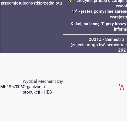
- złożyłeś prośbę o zarejest
przedmiotu
jednostki
przedmiotu
wycof
- jesteś pomyślnie zareje
wyrejest
Kliknij na ikonę "i" przy kos
inform
2021Z
- Semestr z
(zajęcia mogą być semestraln
202
Wydział Mechaniczny
MK1S07006
Organizacja
produkcji - HES