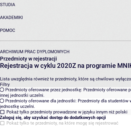
STUDIA
AKADEMIKI
POMOC
ARCHIWUM PRAC DYPLOMOWYCH
Przedmioty w rejestracji
Rejestracja w cyklu 2020Z na programie MN
Lista uwzględnia również te przedmioty, które są chwilowo wyłączone
Filtry
Przedmioty oferowane przez jednostkę:
Przedmioty oferowane pr
innej jednostki uczelni.
Przedmioty oferowane dla jednostki:
Przedmioty dla studentów w
jednostkę uczelni.
Pokaż tylko przedmioty prowadzone w języku innym niż polski
Zaloguj się, aby uzyskać dostęp do dodatkowych opcji
Pokaż tylko te przedmioty, na które mogę się rejestrować