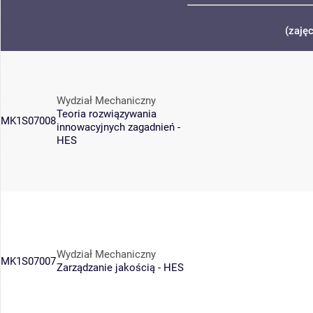
(zaję
Wydział Mechaniczny
Teoria rozwiązywania
MK1S07008
innowacyjnych zagadnień -
HES
Wydział Mechaniczny
MK1S07007
Zarządzanie jakością - HES