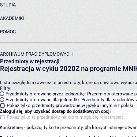
STUDIA
AKADEMIKI
POMOC
ARCHIWUM PRAC DYPLOMOWYCH
Przedmioty w rejestracji
Rejestracja w cyklu 2020Z na programie MN
Lista uwzględnia również te przedmioty, które są chwilowo wyłączone
Filtry
Przedmioty oferowane przez jednostkę:
Przedmioty oferowane pr
Przedmioty oferowane dla jednostki:
Przedmioty dla studentów w
Pokaż tylko przedmioty prowadzone w języku innym niż polski
Zaloguj się, aby uzyskać dostęp do dodatkowych opcji
Pokaż tylko te przedmioty, na które mogę się rejestrować
Konkretniej - pokazuj tylko te przedmioty, dla których istnieje otw