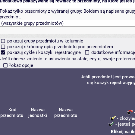
Dodatkowo pokazywane są również te przedmioty, na które jesteś ju
Pokaż tylko przedmioty z wybranej grupy:
Boldem są napisane grupy 
przedmiot.
pokazuj grupy przedmiotu w kolumnie
pokazuj skrócony opis przedmiotu pod przedmiotem
pokazuj cykle i koszyki rejestracyjne
dodatkowe informacje 
Jeśli chcesz zmienić te ustawienia na stałe, edytuj swoje prefere
Pokaż opcje
Jeśli przedmiot jest prow
się koszyk rejestracyjn
Kod
Nazwa
Nazwa
-
przedmiotu
jednostki
przedmiotu
- złożyłe
- jesteś p
Kliknij na 