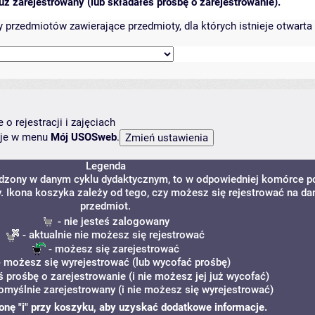
ż zarejestrowany (lub składałeś prośbę o zarejestrowanie).
przedmiotów zawierające przedmioty, dla których istnieje otwarta 
o rejestracji i zajęciach
ncje w menu
Mój USOSweb
.
Legenda
adzony w danym cyklu dydaktycznym, to w odpowiedniej komórce p
y. Ikona koszyka zależy od tego, czy możesz się rejestrować na da
przedmiot.
- nie jesteś zalogowany
- aktualnie nie możesz się rejestrować
- możesz się zarejestrować
 możesz się wyrejestrować (lub wycofać prośbę)
ś prośbę o zarejestrowanie (i nie możesz jej już wycofać)
omyślnie zarejestrowany (i nie możesz się wyrejestrować)
ikonę "i" przy koszyku, aby uzyskać dodatkowe informacje.