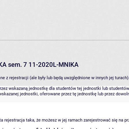
IKA sem. 7 11-2020L-MNIKA
 z rejestracji (ale były lub będą uwzględnione w innych jej turach)
zez wskazaną jednostkę dla studentów tej jednostki lub studentów 
skazanej jednostki, oferowane przez tę jednostkę lub przez dowoln
arta rejestracja taka, że możesz w jej ramach zarejestrować się na p