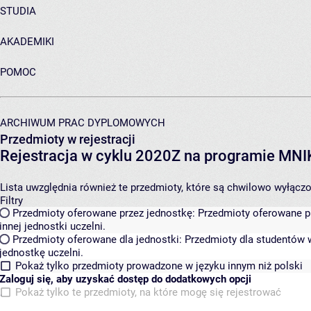
STUDIA
AKADEMIKI
POMOC
ARCHIWUM PRAC DYPLOMOWYCH
Przedmioty w rejestracji
Rejestracja w cyklu 2020Z na programie MN
Lista uwzględnia również te przedmioty, które są chwilowo wyłączone
Filtry
Przedmioty oferowane przez jednostkę:
Przedmioty oferowane pr
innej jednostki uczelni.
Przedmioty oferowane dla jednostki:
Przedmioty dla studentów w
jednostkę uczelni.
Pokaż tylko przedmioty prowadzone w języku innym niż polski
Zaloguj się, aby uzyskać dostęp do dodatkowych opcji
Pokaż tylko te przedmioty, na które mogę się rejestrować