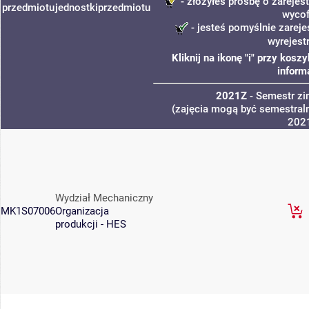
- złożyłeś prośbę o zarejest
przedmiotu
jednostki
przedmiotu
wycof
- jesteś pomyślnie zareje
wyrejest
Kliknij na ikonę "i" przy kos
inform
2021Z
- Semestr z
(zajęcia mogą być semestraln
202
Wydział Mechaniczny
MK1S07006
Organizacja
produkcji - HES