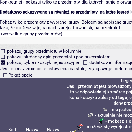
Konkretniej - pokazuj tylko te przedmioty, dla których istnieje otw
Dodatkowo pokazywane są również te przedmioty, na które jesteś ju
Pokaż tylko przedmioty z wybranej grupy:
Boldem są napisane grupy 
taka, że możesz w jej ramach zarejestrować się na przedmiot.
pokazuj grupy przedmiotu w kolumnie
pokazuj skrócony opis przedmiotu pod przedmiotem
pokazuj cykle i koszyki rejestracyjne
dodatkowe informacje 
Jeśli chcesz zmienić te ustawienia na stałe, edytuj swoje prefere
Pokaż opcje
Lege
Jeśli przedmiot jest prowadzon
to w odpowiedniej komórce poja
Ikona koszyka zależy od tego, 
dany prz
- nie jeste
- aktualnie nie mo
- możesz się
- możesz się wyrejestro
Kod
Nazwa
Nazwa