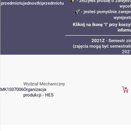
- złożyłeś prośbę o zarejest
przedmiotu
jednostki
przedmiotu
wycof
- jesteś pomyślnie zareje
wyrejest
Kliknij na ikonę "i" przy kos
inform
2021Z
- Semestr z
(zajęcia mogą być semestraln
202
Wydział Mechaniczny
MK1S07006
Organizacja
produkcji - HES