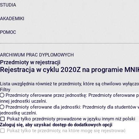
STUDIA
AKADEMIKI
POMOC
ARCHIWUM PRAC DYPLOMOWYCH
Przedmioty w rejestracji
Rejestracja w cyklu 2020Z na programie MN
Lista uwzględnia również te przedmioty, które są chwilowo wyłączone
Filtry
Przedmioty oferowane przez jednostkę:
Przedmioty oferowane pr
innej jednostki uczelni.
Przedmioty oferowane dla jednostki:
Przedmioty dla studentów w
jednostkę uczelni.
Pokaż tylko przedmioty prowadzone w języku innym niż polski
Zaloguj się, aby uzyskać dostęp do dodatkowych opcji
Pokaż tylko te przedmioty, na które mogę się rejestrować