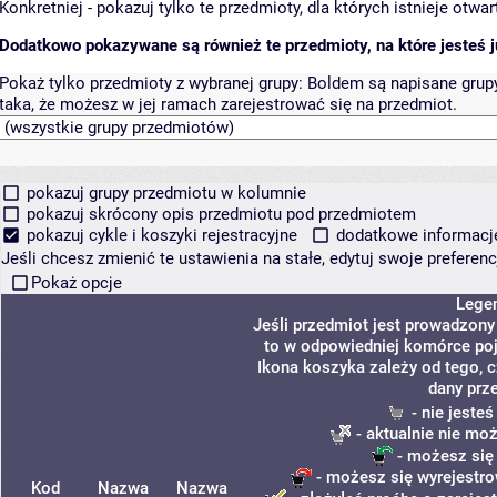
Konkretniej - pokazuj tylko te przedmioty, dla których istnieje otw
Dodatkowo pokazywane są również te przedmioty, na które jesteś ju
Pokaż tylko przedmioty z wybranej grupy:
Boldem są napisane grupy 
taka, że możesz w jej ramach zarejestrować się na przedmiot.
pokazuj grupy przedmiotu w kolumnie
pokazuj skrócony opis przedmiotu pod przedmiotem
pokazuj cykle i koszyki rejestracyjne
dodatkowe informacje 
Jeśli chcesz zmienić te ustawienia na stałe, edytuj swoje prefere
Pokaż opcje
Lege
Jeśli przedmiot jest prowadzon
to w odpowiedniej komórce poja
Ikona koszyka zależy od tego, 
dany prz
- nie jeste
- aktualnie nie mo
- możesz się
- możesz się wyrejestro
Kod
Nazwa
Nazwa