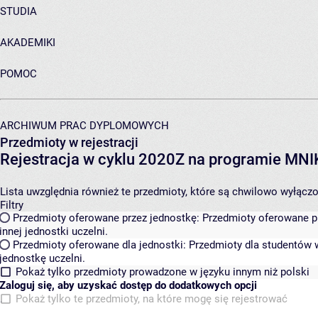
STUDIA
AKADEMIKI
POMOC
ARCHIWUM PRAC DYPLOMOWYCH
Przedmioty w rejestracji
Rejestracja w cyklu 2020Z na programie MN
Lista uwzględnia również te przedmioty, które są chwilowo wyłączone
Filtry
Przedmioty oferowane przez jednostkę:
Przedmioty oferowane pr
innej jednostki uczelni.
Przedmioty oferowane dla jednostki:
Przedmioty dla studentów w
jednostkę uczelni.
Pokaż tylko przedmioty prowadzone w języku innym niż polski
Zaloguj się, aby uzyskać dostęp do dodatkowych opcji
Pokaż tylko te przedmioty, na które mogę się rejestrować