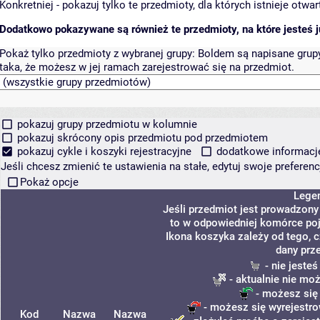
Konkretniej - pokazuj tylko te przedmioty, dla których istnieje otw
Dodatkowo pokazywane są również te przedmioty, na które jesteś ju
Pokaż tylko przedmioty z wybranej grupy:
Boldem są napisane grupy 
taka, że możesz w jej ramach zarejestrować się na przedmiot.
pokazuj grupy przedmiotu w kolumnie
pokazuj skrócony opis przedmiotu pod przedmiotem
pokazuj cykle i koszyki rejestracyjne
dodatkowe informacje 
Jeśli chcesz zmienić te ustawienia na stałe, edytuj swoje prefere
Pokaż opcje
Lege
Jeśli przedmiot jest prowadzon
to w odpowiedniej komórce poja
Ikona koszyka zależy od tego, 
dany prz
- nie jeste
- aktualnie nie mo
- możesz się
- możesz się wyrejestro
Kod
Nazwa
Nazwa