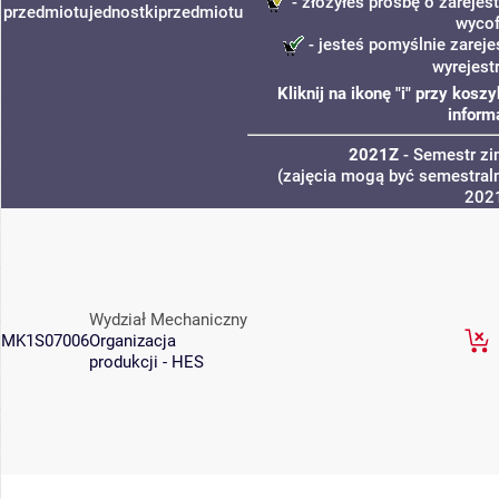
- złożyłeś prośbę o zarejest
przedmiotu
jednostki
przedmiotu
wycof
- jesteś pomyślnie zareje
wyrejest
Kliknij na ikonę "i" przy kos
inform
2021Z
- Semestr z
(zajęcia mogą być semestraln
202
Wydział Mechaniczny
MK1S07006
Organizacja
produkcji - HES