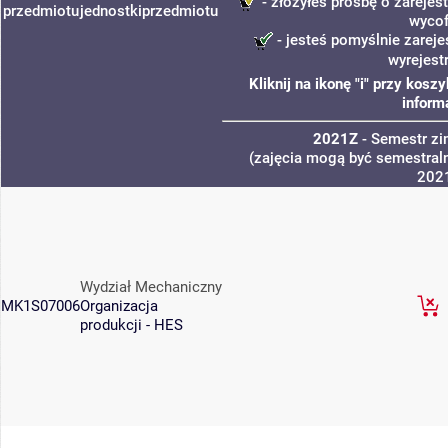
- złożyłeś prośbę o zarejest
przedmiotu
jednostki
przedmiotu
wycof
- jesteś pomyślnie zareje
wyrejest
Kliknij na ikonę "i" przy kos
inform
2021Z
- Semestr z
(zajęcia mogą być semestraln
202
Wydział Mechaniczny
MK1S07006
Organizacja
produkcji - HES