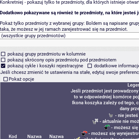
Konkretniej - pokazuj tylko te przedmioty, dla których istnieje otw
Dodatkowo pokazywane są również te przedmioty, na które jesteś ju
Pokaż tylko przedmioty z wybranej grupy:
Boldem są napisane grupy 
taka, że możesz w jej ramach zarejestrować się na przedmiot.
pokazuj grupy przedmiotu w kolumnie
pokazuj skrócony opis przedmiotu pod przedmiotem
pokazuj cykle i koszyki rejestracyjne
dodatkowe informacje 
Jeśli chcesz zmienić te ustawienia na stałe, edytuj swoje prefere
Pokaż opcje
Lege
Jeśli przedmiot jest prowadzon
to w odpowiedniej komórce poja
Ikona koszyka zależy od tego, 
dany prz
- nie jeste
- aktualnie nie mo
- możesz się
- możesz się wyrejestro
Kod
Nazwa
Nazwa