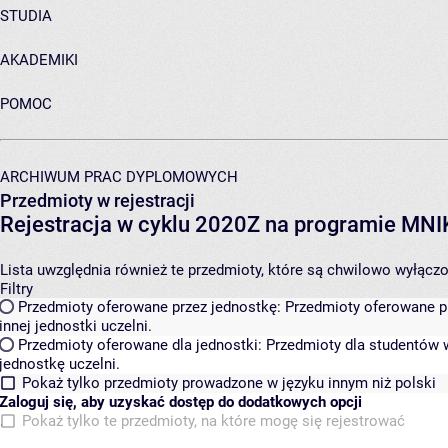
STUDIA
AKADEMIKI
POMOC
ARCHIWUM PRAC DYPLOMOWYCH
Przedmioty w rejestracji
Rejestracja w cyklu 2020Z na programie MN
Lista uwzględnia również te przedmioty, które są chwilowo wyłączone
Filtry
Przedmioty oferowane przez jednostkę:
Przedmioty oferowane pr
innej jednostki uczelni.
Przedmioty oferowane dla jednostki:
Przedmioty dla studentów w
jednostkę uczelni.
Pokaż tylko przedmioty prowadzone w języku innym niż polski
Zaloguj się, aby uzyskać dostęp do dodatkowych opcji
Pokaż tylko te przedmioty, na które mogę się rejestrować