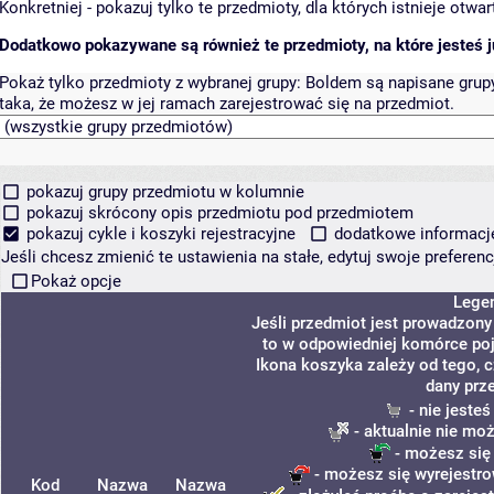
Konkretniej - pokazuj tylko te przedmioty, dla których istnieje otw
Dodatkowo pokazywane są również te przedmioty, na które jesteś ju
Pokaż tylko przedmioty z wybranej grupy:
Boldem są napisane grupy 
taka, że możesz w jej ramach zarejestrować się na przedmiot.
pokazuj grupy przedmiotu w kolumnie
pokazuj skrócony opis przedmiotu pod przedmiotem
pokazuj cykle i koszyki rejestracyjne
dodatkowe informacje 
Jeśli chcesz zmienić te ustawienia na stałe, edytuj swoje prefere
Pokaż opcje
Lege
Jeśli przedmiot jest prowadzon
to w odpowiedniej komórce poja
Ikona koszyka zależy od tego, 
dany prz
- nie jeste
- aktualnie nie mo
- możesz się
- możesz się wyrejestro
Kod
Nazwa
Nazwa