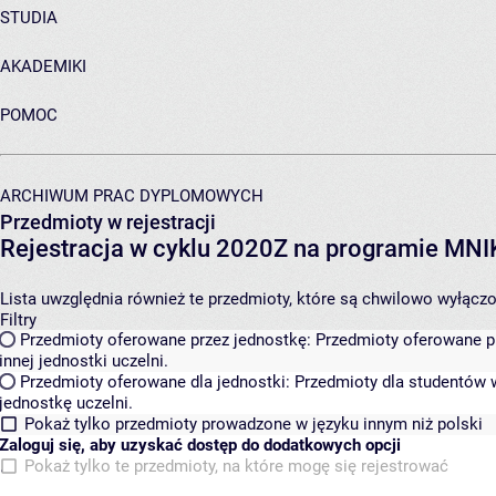
STUDIA
AKADEMIKI
POMOC
ARCHIWUM PRAC DYPLOMOWYCH
Przedmioty w rejestracji
Rejestracja w cyklu 2020Z na programie MN
Lista uwzględnia również te przedmioty, które są chwilowo wyłączone
Filtry
Przedmioty oferowane przez jednostkę:
Przedmioty oferowane pr
innej jednostki uczelni.
Przedmioty oferowane dla jednostki:
Przedmioty dla studentów w
jednostkę uczelni.
Pokaż tylko przedmioty prowadzone w języku innym niż polski
Zaloguj się, aby uzyskać dostęp do dodatkowych opcji
Pokaż tylko te przedmioty, na które mogę się rejestrować