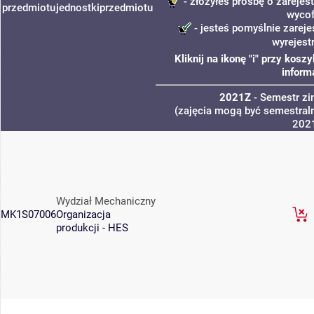
- złożyłeś prośbę o zarejest
przedmiotu
jednostki
przedmiotu
wycof
- jesteś pomyślnie zareje
wyrejest
Kliknij na ikonę "i" przy kos
inform
2021Z
- Semestr z
(zajęcia mogą być semestraln
202
Wydział Mechaniczny
MK1S07006
Organizacja
produkcji - HES