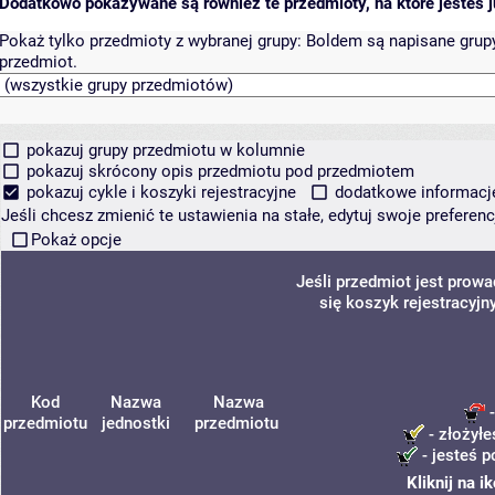
Dodatkowo pokazywane są również te przedmioty, na które jesteś ju
Pokaż tylko przedmioty z wybranej grupy:
Boldem są napisane grupy 
przedmiot.
pokazuj grupy przedmiotu w kolumnie
pokazuj skrócony opis przedmiotu pod przedmiotem
pokazuj cykle i koszyki rejestracyjne
dodatkowe informacje 
Jeśli chcesz zmienić te ustawienia na stałe, edytuj swoje prefere
Pokaż opcje
Jeśli przedmiot jest prow
się koszyk rejestracyjn
Kod
Nazwa
Nazwa
-
przedmiotu
jednostki
przedmiotu
- złożyłe
- jesteś p
Kliknij na 