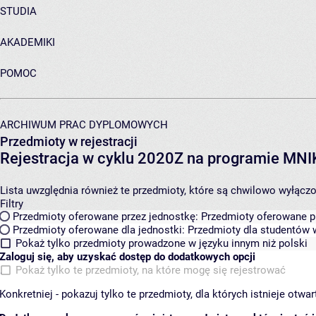
STUDIA
AKADEMIKI
POMOC
ARCHIWUM PRAC DYPLOMOWYCH
Przedmioty w rejestracji
Rejestracja w cyklu 2020Z na programie MN
Lista uwzględnia również te przedmioty, które są chwilowo wyłączone
Filtry
Przedmioty oferowane przez jednostkę:
Przedmioty oferowane pr
Przedmioty oferowane dla jednostki:
Przedmioty dla studentów w
Pokaż tylko przedmioty prowadzone w języku innym niż polski
Zaloguj się, aby uzyskać dostęp do dodatkowych opcji
Pokaż tylko te przedmioty, na które mogę się rejestrować
Konkretniej - pokazuj tylko te przedmioty, dla których istnieje otw