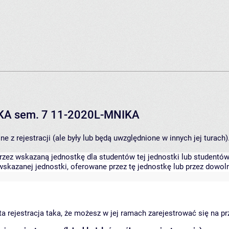
IKA sem. 7 11-2020L-MNIKA
 z rejestracji (ale były lub będą uwzględnione w innych jej turach)
zez wskazaną jednostkę dla studentów tej jednostki lub studentów 
skazanej jednostki, oferowane przez tę jednostkę lub przez dowoln
arta rejestracja taka, że możesz w jej ramach zarejestrować się na p