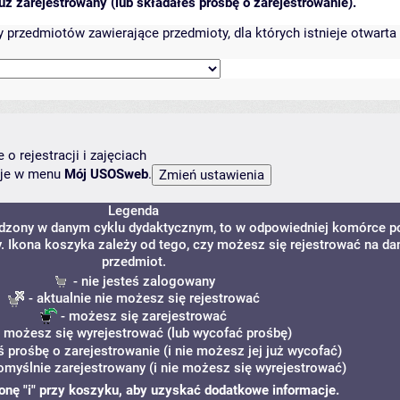
ż zarejestrowany (lub składałeś prośbę o zarejestrowanie).
przedmiotów zawierające przedmioty, dla których istnieje otwarta 
o rejestracji i zajęciach
ncje w menu
Mój USOSweb
.
Legenda
adzony w danym cyklu dydaktycznym, to w odpowiedniej komórce p
y. Ikona koszyka zależy od tego, czy możesz się rejestrować na da
przedmiot.
- nie jesteś zalogowany
- aktualnie nie możesz się rejestrować
- możesz się zarejestrować
 możesz się wyrejestrować (lub wycofać prośbę)
ś prośbę o zarejestrowanie (i nie możesz jej już wycofać)
omyślnie zarejestrowany (i nie możesz się wyrejestrować)
ikonę "i" przy koszyku, aby uzyskać dodatkowe informacje.