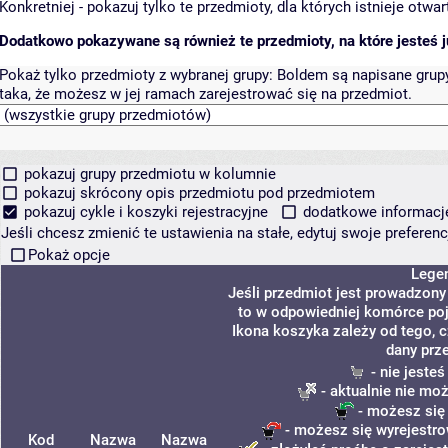
Konkretniej - pokazuj tylko te przedmioty, dla których istnieje otw
Dodatkowo pokazywane są również te przedmioty, na które jesteś ju
Pokaż tylko przedmioty z wybranej grupy:
Boldem są napisane grupy 
taka, że możesz w jej ramach zarejestrować się na przedmiot.
pokazuj grupy przedmiotu w kolumnie
pokazuj skrócony opis przedmiotu pod przedmiotem
pokazuj cykle i koszyki rejestracyjne
dodatkowe informacje 
Jeśli chcesz zmienić te ustawienia na stałe, edytuj swoje prefere
Pokaż opcje
Lege
Jeśli przedmiot jest prowadzon
to w odpowiedniej komórce poja
Ikona koszyka zależy od tego, 
dany prz
- nie jeste
- aktualnie nie mo
- możesz się
- możesz się wyrejestro
Kod
Nazwa
Nazwa