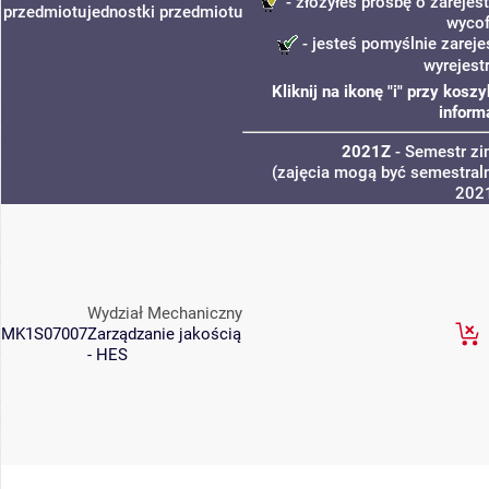
- złożyłeś prośbę o zarejest
przedmiotu
jednostki
przedmiotu
wycof
- jesteś pomyślnie zareje
wyrejest
Kliknij na ikonę "i" przy kos
inform
2021Z
- Semestr z
(zajęcia mogą być semestraln
202
Wydział Mechaniczny
MK1S07007
Zarządzanie jakością
- HES