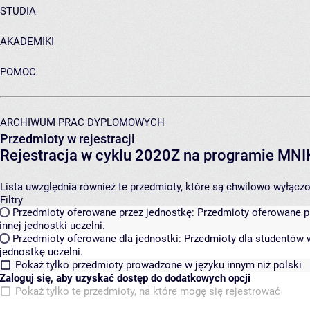
STUDIA
AKADEMIKI
POMOC
ARCHIWUM PRAC DYPLOMOWYCH
Przedmioty w rejestracji
Rejestracja w cyklu 2020Z na programie MN
Lista uwzględnia również te przedmioty, które są chwilowo wyłączone
Filtry
Przedmioty oferowane przez jednostkę:
Przedmioty oferowane pr
innej jednostki uczelni.
Przedmioty oferowane dla jednostki:
Przedmioty dla studentów w
jednostkę uczelni.
Pokaż tylko przedmioty prowadzone w języku innym niż polski
Zaloguj się, aby uzyskać dostęp do dodatkowych opcji
Pokaż tylko te przedmioty, na które mogę się rejestrować