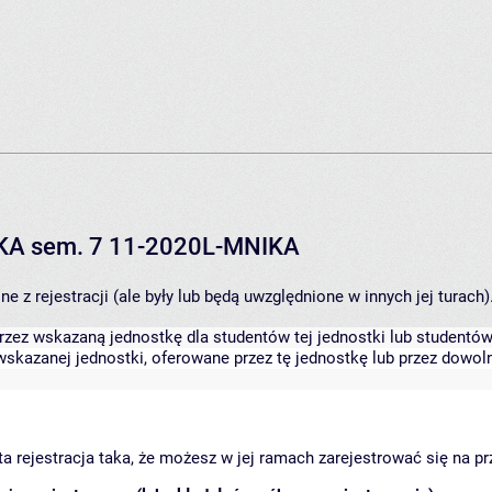
IKA sem. 7 11-2020L-MNIKA
 z rejestracji (ale były lub będą uwzględnione w innych jej turach)
zez wskazaną jednostkę dla studentów tej jednostki lub studentów 
skazanej jednostki, oferowane przez tę jednostkę lub przez dowoln
arta rejestracja taka, że możesz w jej ramach zarejestrować się na p