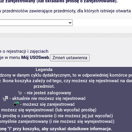
ż zarejestrowany (lub składałeś prośbę o zarejestrowanie).
przedmiotów zawierające przedmioty, dla których istnieje otwarta 
o rejestracji i zajęciach
ncje w menu
Mój USOSweb
.
Legenda
adzony w danym cyklu dydaktycznym, to w odpowiedniej komórce p
y. Ikona koszyka zależy od tego, czy możesz się rejestrować na da
przedmiot.
- nie jesteś zalogowany
- aktualnie nie możesz się rejestrować
- możesz się zarejestrować
 możesz się wyrejestrować (lub wycofać prośbę)
ś prośbę o zarejestrowanie (i nie możesz jej już wycofać)
omyślnie zarejestrowany (i nie możesz się wyrejestrować)
ikonę "i" przy koszyku, aby uzyskać dodatkowe informacje.