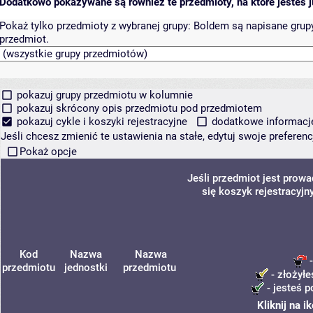
Dodatkowo pokazywane są również te przedmioty, na które jesteś ju
Pokaż tylko przedmioty z wybranej grupy:
Boldem są napisane grupy 
przedmiot.
pokazuj grupy przedmiotu w kolumnie
pokazuj skrócony opis przedmiotu pod przedmiotem
pokazuj cykle i koszyki rejestracyjne
dodatkowe informacje 
Jeśli chcesz zmienić te ustawienia na stałe, edytuj swoje prefere
Pokaż opcje
Jeśli przedmiot jest prow
się koszyk rejestracyjn
Kod
Nazwa
Nazwa
-
przedmiotu
jednostki
przedmiotu
- złożyłe
- jesteś p
Kliknij na 