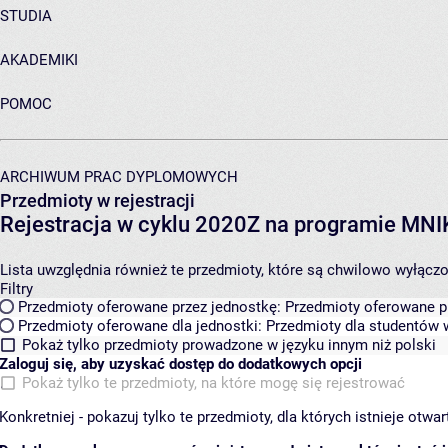
STUDIA
AKADEMIKI
POMOC
ARCHIWUM PRAC DYPLOMOWYCH
Przedmioty w rejestracji
Rejestracja w cyklu 2020Z na programie MN
Lista uwzględnia również te przedmioty, które są chwilowo wyłączone
Filtry
Przedmioty oferowane przez jednostkę:
Przedmioty oferowane pr
Przedmioty oferowane dla jednostki:
Przedmioty dla studentów w
Pokaż tylko przedmioty prowadzone w języku innym niż polski
Zaloguj się, aby uzyskać dostęp do dodatkowych opcji
Pokaż tylko te przedmioty, na które mogę się rejestrować
Konkretniej - pokazuj tylko te przedmioty, dla których istnieje otw