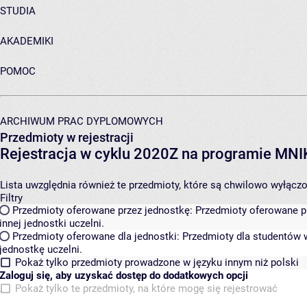
STUDIA
AKADEMIKI
POMOC
ARCHIWUM PRAC DYPLOMOWYCH
Przedmioty w rejestracji
Rejestracja w cyklu 2020Z na programie MN
Lista uwzględnia również te przedmioty, które są chwilowo wyłączone
Filtry
Przedmioty oferowane przez jednostkę:
Przedmioty oferowane pr
innej jednostki uczelni.
Przedmioty oferowane dla jednostki:
Przedmioty dla studentów w
jednostkę uczelni.
Pokaż tylko przedmioty prowadzone w języku innym niż polski
Zaloguj się, aby uzyskać dostęp do dodatkowych opcji
Pokaż tylko te przedmioty, na które mogę się rejestrować