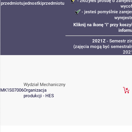
- złożyłeś prośbę o zarejest
przedmiotu
jednostki
przedmiotu
wycof
- jesteś pomyślnie zareje
wyrejest
Kliknij na ikonę "i" przy kos
inform
2021Z
- Semestr z
(zajęcia mogą być semestraln
202
Wydział Mechaniczny
MK1S07006
Organizacja
produkcji - HES