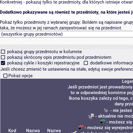
Konkretniej - pokazuj tylko te przedmioty, dla których istnieje otw
Dodatkowo pokazywane są również te przedmioty, na które jesteś ju
Pokaż tylko przedmioty z wybranej grupy:
Boldem są napisane grupy 
taka, że możesz w jej ramach zarejestrować się na przedmiot.
pokazuj grupy przedmiotu w kolumnie
pokazuj skrócony opis przedmiotu pod przedmiotem
pokazuj cykle i koszyki rejestracyjne
dodatkowe informacje 
Jeśli chcesz zmienić te ustawienia na stałe, edytuj swoje prefere
Pokaż opcje
Lege
Jeśli przedmiot jest prowadzon
to w odpowiedniej komórce poja
Ikona koszyka zależy od tego, 
dany prz
- nie jeste
- aktualnie nie mo
- możesz się
- możesz się wyrejestro
Kod
Nazwa
Nazwa