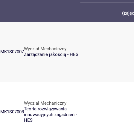
(zaję
Wydział Mechaniczny
MK1S07007
Zarządzanie jakością - HES
Wydział Mechaniczny
Teoria rozwiązywania
MK1S07008
innowacyjnych zagadnień -
HES