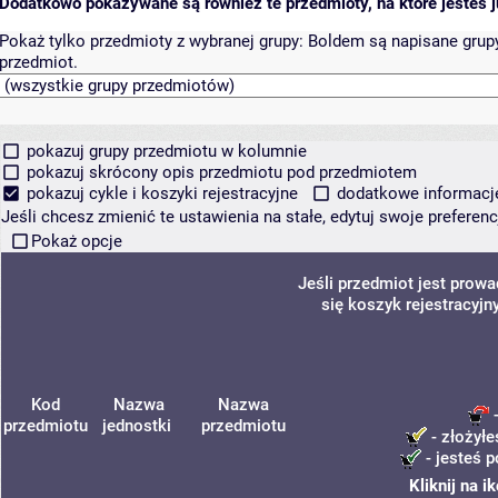
Dodatkowo pokazywane są również te przedmioty, na które jesteś ju
Pokaż tylko przedmioty z wybranej grupy:
Boldem są napisane grupy 
przedmiot.
pokazuj grupy przedmiotu w kolumnie
pokazuj skrócony opis przedmiotu pod przedmiotem
pokazuj cykle i koszyki rejestracyjne
dodatkowe informacje 
Jeśli chcesz zmienić te ustawienia na stałe, edytuj swoje prefere
Pokaż opcje
Jeśli przedmiot jest prow
się koszyk rejestracyjn
Kod
Nazwa
Nazwa
-
przedmiotu
jednostki
przedmiotu
- złożyłe
- jesteś p
Kliknij na 