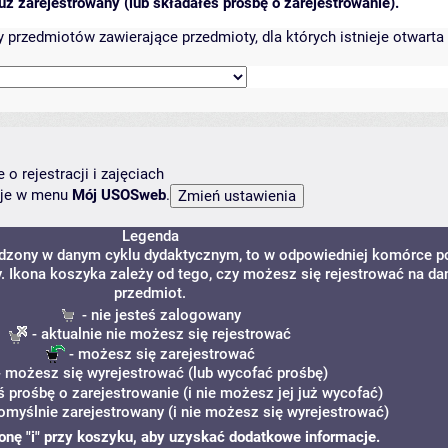
ż zarejestrowany (lub składałeś prośbę o zarejestrowanie).
przedmiotów zawierające przedmioty, dla których istnieje otwarta 
o rejestracji i zajęciach
ncje w menu
Mój USOSweb
.
Legenda
adzony w danym cyklu dydaktycznym, to w odpowiedniej komórce p
y. Ikona koszyka zależy od tego, czy możesz się rejestrować na da
przedmiot.
- nie jesteś zalogowany
- aktualnie nie możesz się rejestrować
- możesz się zarejestrować
 możesz się wyrejestrować (lub wycofać prośbę)
ś prośbę o zarejestrowanie (i nie możesz jej już wycofać)
omyślnie zarejestrowany (i nie możesz się wyrejestrować)
ikonę "i" przy koszyku, aby uzyskać dodatkowe informacje.