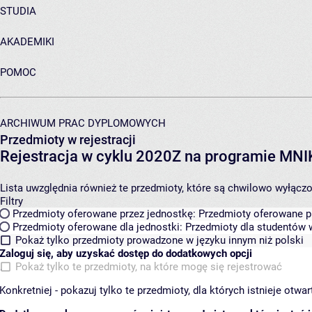
STUDIA
AKADEMIKI
POMOC
ARCHIWUM PRAC DYPLOMOWYCH
Przedmioty w rejestracji
Rejestracja w cyklu 2020Z na programie MN
Lista uwzględnia również te przedmioty, które są chwilowo wyłączone
Filtry
Przedmioty oferowane przez jednostkę:
Przedmioty oferowane pr
Przedmioty oferowane dla jednostki:
Przedmioty dla studentów w
Pokaż tylko przedmioty prowadzone w języku innym niż polski
Zaloguj się, aby uzyskać dostęp do dodatkowych opcji
Pokaż tylko te przedmioty, na które mogę się rejestrować
Konkretniej - pokazuj tylko te przedmioty, dla których istnieje otw