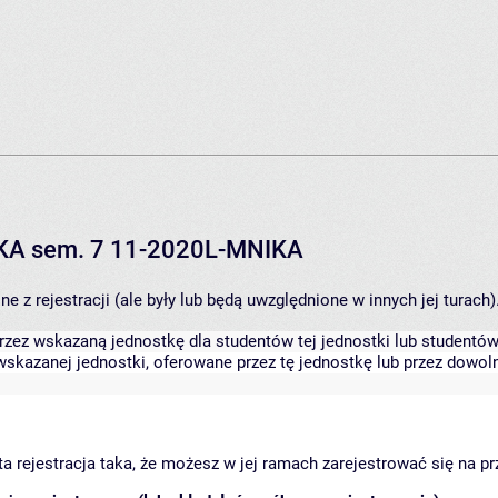
IKA sem. 7 11-2020L-MNIKA
 z rejestracji (ale były lub będą uwzględnione w innych jej turach)
zez wskazaną jednostkę dla studentów tej jednostki lub studentów 
skazanej jednostki, oferowane przez tę jednostkę lub przez dowoln
arta rejestracja taka, że możesz w jej ramach zarejestrować się na p