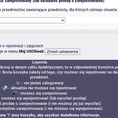
ż zarejestrowany (lub składałeś prośbę o zarejestrowanie).
przedmiotów zawierające przedmioty, dla których istnieje otwarta 
o rejestracji i zajęciach
ncje w menu
Mój USOSweb
.
Legenda
adzony w danym cyklu dydaktycznym, to w odpowiedniej komórce p
y. Ikona koszyka zależy od tego, czy możesz się rejestrować na da
przedmiot.
- nie jesteś zalogowany
- aktualnie nie możesz się rejestrować
- możesz się zarejestrować
 możesz się wyrejestrować (lub wycofać prośbę)
ś prośbę o zarejestrowanie (i nie możesz jej już wycofać)
omyślnie zarejestrowany (i nie możesz się wyrejestrować)
ikonę "i" przy koszyku, aby uzyskać dodatkowe informacje.