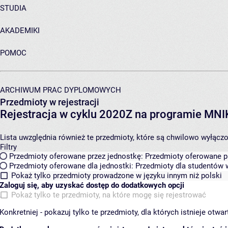
STUDIA
AKADEMIKI
POMOC
ARCHIWUM PRAC DYPLOMOWYCH
Przedmioty w rejestracji
Rejestracja w cyklu 2020Z na programie MN
Lista uwzględnia również te przedmioty, które są chwilowo wyłączone
Filtry
Przedmioty oferowane przez jednostkę:
Przedmioty oferowane pr
Przedmioty oferowane dla jednostki:
Przedmioty dla studentów w
Pokaż tylko przedmioty prowadzone w języku innym niż polski
Zaloguj się, aby uzyskać dostęp do dodatkowych opcji
Pokaż tylko te przedmioty, na które mogę się rejestrować
Konkretniej - pokazuj tylko te przedmioty, dla których istnieje otw