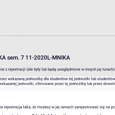
IKA sem. 7 11-2020L-MNIKA
 z rejestracji (ale były lub będą uwzględnione w innych jej turach)
zez wskazaną jednostkę dla studentów tej jednostki lub studentów 
skazanej jednostki, oferowane przez tę jednostkę lub przez dowoln
arta rejestracja taka, że możesz w jej ramach zarejestrować się na p