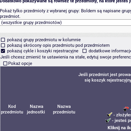
Dodatkowo pokazywane są również te przedmioty, na które jesteś ju
Pokaż tylko przedmioty z wybranej grupy:
Boldem są napisane grupy 
przedmiot.
pokazuj grupy przedmiotu w kolumnie
pokazuj skrócony opis przedmiotu pod przedmiotem
pokazuj cykle i koszyki rejestracyjne
dodatkowe informacje 
Jeśli chcesz zmienić te ustawienia na stałe, edytuj swoje prefere
Pokaż opcje
Jeśli przedmiot jest prow
się koszyk rejestracyjn
Kod
Nazwa
Nazwa
-
przedmiotu
jednostki
przedmiotu
- złożyłe
- jesteś p
Kliknij na 