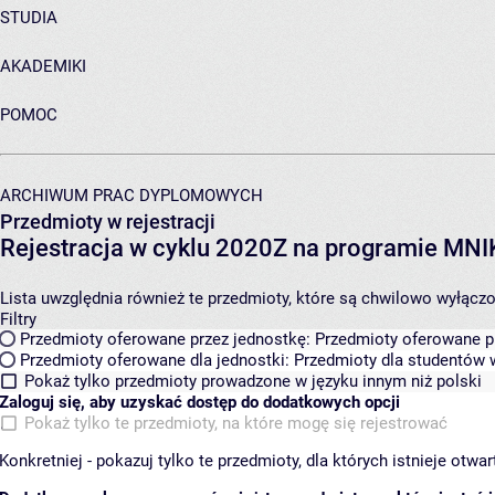
STUDIA
AKADEMIKI
POMOC
ARCHIWUM PRAC DYPLOMOWYCH
Przedmioty w rejestracji
Rejestracja w cyklu 2020Z na programie MN
Lista uwzględnia również te przedmioty, które są chwilowo wyłączone
Filtry
Przedmioty oferowane przez jednostkę:
Przedmioty oferowane pr
Przedmioty oferowane dla jednostki:
Przedmioty dla studentów w
Pokaż tylko przedmioty prowadzone w języku innym niż polski
Zaloguj się, aby uzyskać dostęp do dodatkowych opcji
Pokaż tylko te przedmioty, na które mogę się rejestrować
Konkretniej - pokazuj tylko te przedmioty, dla których istnieje otw