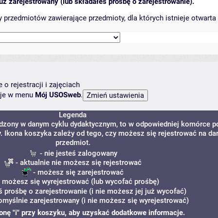
ż zarejestrowany (lub składałeś prośbę o zarejestrowanie).
przedmiotów zawierające przedmioty, dla których istnieje otwarta 
o rejestracji i zajęciach
ncje w menu
Mój USOSweb
.
Legenda
adzony w danym cyklu dydaktycznym, to w odpowiedniej komórce p
y. Ikona koszyka zależy od tego, czy możesz się rejestrować na da
przedmiot.
- nie jesteś zalogowany
- aktualnie nie możesz się rejestrować
- możesz się zarejestrować
 możesz się wyrejestrować (lub wycofać prośbę)
ś prośbę o zarejestrowanie (i nie możesz jej już wycofać)
omyślnie zarejestrowany (i nie możesz się wyrejestrować)
ikonę "i" przy koszyku, aby uzyskać dodatkowe informacje.