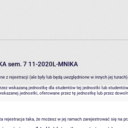
IKA sem. 7 11-2020L-MNIKA
 z rejestracji (ale były lub będą uwzględnione w innych jej turach)
zez wskazaną jednostkę dla studentów tej jednostki lub studentów 
skazanej jednostki, oferowane przez tę jednostkę lub przez dowoln
arta rejestracja taka, że możesz w jej ramach zarejestrować się na p