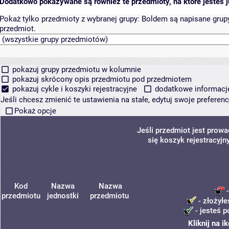
Dodatkowo pokazywane są również te przedmioty, na które jesteś ju
Pokaż tylko przedmioty z wybranej grupy:
Boldem są napisane grupy 
przedmiot.
pokazuj grupy przedmiotu w kolumnie
pokazuj skrócony opis przedmiotu pod przedmiotem
pokazuj cykle i koszyki rejestracyjne
dodatkowe informacje 
Jeśli chcesz zmienić te ustawienia na stałe, edytuj swoje prefere
Pokaż opcje
Jeśli przedmiot jest prow
się koszyk rejestracyjn
Kod
Nazwa
Nazwa
-
przedmiotu
jednostki
przedmiotu
- złożyłe
- jesteś p
Kliknij na 