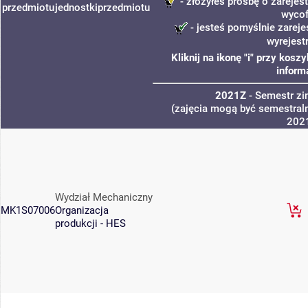
- złożyłeś prośbę o zarejest
przedmiotu
jednostki
przedmiotu
wycof
- jesteś pomyślnie zareje
wyrejest
Kliknij na ikonę "i" przy kos
inform
2021Z
- Semestr z
(zajęcia mogą być semestraln
202
Wydział Mechaniczny
MK1S07006
Organizacja
produkcji - HES