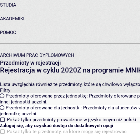
STUDIA
AKADEMIKI
POMOC
ARCHIWUM PRAC DYPLOMOWYCH
Przedmioty w rejestracji
Rejestracja w cyklu 2020Z na programie MN
Lista uwzględnia również te przedmioty, które są chwilowo wyłączone
Filtry
Przedmioty oferowane przez jednostkę:
Przedmioty oferowane pr
innej jednostki uczelni.
Przedmioty oferowane dla jednostki:
Przedmioty dla studentów w
jednostkę uczelni.
Pokaż tylko przedmioty prowadzone w języku innym niż polski
Zaloguj się, aby uzyskać dostęp do dodatkowych opcji
Pokaż tylko te przedmioty, na które mogę się rejestrować