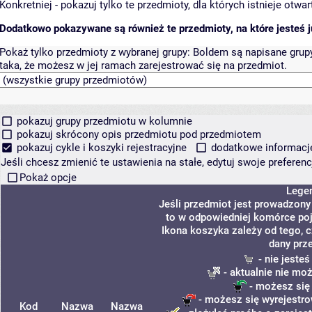
Konkretniej - pokazuj tylko te przedmioty, dla których istnieje otw
Dodatkowo pokazywane są również te przedmioty, na które jesteś ju
Pokaż tylko przedmioty z wybranej grupy:
Boldem są napisane grupy 
taka, że możesz w jej ramach zarejestrować się na przedmiot.
pokazuj grupy przedmiotu w kolumnie
pokazuj skrócony opis przedmiotu pod przedmiotem
pokazuj cykle i koszyki rejestracyjne
dodatkowe informacje 
Jeśli chcesz zmienić te ustawienia na stałe, edytuj swoje prefere
Pokaż opcje
Lege
Jeśli przedmiot jest prowadzon
to w odpowiedniej komórce poja
Ikona koszyka zależy od tego, 
dany prz
- nie jeste
- aktualnie nie mo
- możesz się
- możesz się wyrejestro
Kod
Nazwa
Nazwa