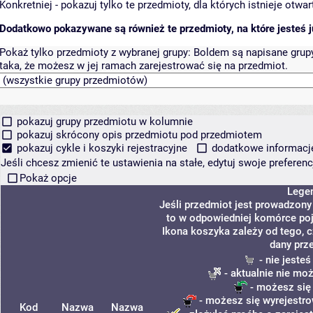
Konkretniej - pokazuj tylko te przedmioty, dla których istnieje otw
Dodatkowo pokazywane są również te przedmioty, na które jesteś ju
Pokaż tylko przedmioty z wybranej grupy:
Boldem są napisane grupy 
taka, że możesz w jej ramach zarejestrować się na przedmiot.
pokazuj grupy przedmiotu w kolumnie
pokazuj skrócony opis przedmiotu pod przedmiotem
pokazuj cykle i koszyki rejestracyjne
dodatkowe informacje 
Jeśli chcesz zmienić te ustawienia na stałe, edytuj swoje prefere
Pokaż opcje
Lege
Jeśli przedmiot jest prowadzon
to w odpowiedniej komórce poja
Ikona koszyka zależy od tego, 
dany prz
- nie jeste
- aktualnie nie mo
- możesz się
- możesz się wyrejestro
Kod
Nazwa
Nazwa