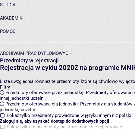
STUDIA
AKADEMIKI
POMOC
ARCHIWUM PRAC DYPLOMOWYCH
Przedmioty w rejestracji
Rejestracja w cyklu 2020Z na programie MN
Lista uwzględnia również te przedmioty, które są chwilowo wyłączone
Filtry
Przedmioty oferowane przez jednostkę:
Przedmioty oferowane pr
innej jednostki uczelni.
Przedmioty oferowane dla jednostki:
Przedmioty dla studentów w
jednostkę uczelni.
Pokaż tylko przedmioty prowadzone w języku innym niż polski
Zaloguj się, aby uzyskać dostęp do dodatkowych opcji
Pokaż tylko te przedmioty, na które mogę się rejestrować