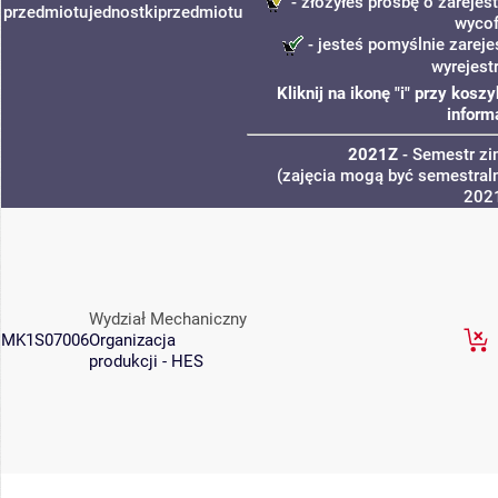
- złożyłeś prośbę o zarejest
przedmiotu
jednostki
przedmiotu
wycof
- jesteś pomyślnie zareje
wyrejest
Kliknij na ikonę "i" przy kos
inform
2021Z
- Semestr z
(zajęcia mogą być semestraln
202
Wydział Mechaniczny
MK1S07006
Organizacja
produkcji - HES