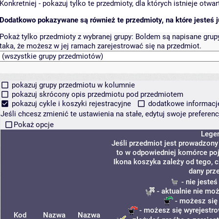
Konkretniej - pokazuj tylko te przedmioty, dla których istnieje otw
Dodatkowo pokazywane są również te przedmioty, na które jesteś ju
Pokaż tylko przedmioty z wybranej grupy:
Boldem są napisane grupy 
taka, że możesz w jej ramach zarejestrować się na przedmiot.
pokazuj grupy przedmiotu w kolumnie
pokazuj skrócony opis przedmiotu pod przedmiotem
pokazuj cykle i koszyki rejestracyjne
dodatkowe informacje 
Jeśli chcesz zmienić te ustawienia na stałe, edytuj swoje prefere
Pokaż opcje
Lege
Jeśli przedmiot jest prowadzon
to w odpowiedniej komórce poja
Ikona koszyka zależy od tego, 
dany prz
- nie jeste
- aktualnie nie mo
- możesz się
- możesz się wyrejestro
Kod
Nazwa
Nazwa