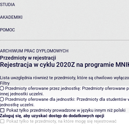
STUDIA
AKADEMIKI
POMOC
ARCHIWUM PRAC DYPLOMOWYCH
Przedmioty w rejestracji
Rejestracja w cyklu 2020Z na programie MN
Lista uwzględnia również te przedmioty, które są chwilowo wyłączone
Filtry
Przedmioty oferowane przez jednostkę:
Przedmioty oferowane pr
innej jednostki uczelni.
Przedmioty oferowane dla jednostki:
Przedmioty dla studentów w
jednostkę uczelni.
Pokaż tylko przedmioty prowadzone w języku innym niż polski
Zaloguj się, aby uzyskać dostęp do dodatkowych opcji
Pokaż tylko te przedmioty, na które mogę się rejestrować