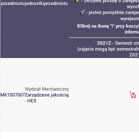
- złożyłeś prośbę o zarejest
przedmiotu
jednostki
przedmiotu
wycof
- jesteś pomyślnie zareje
wyrejest
Kliknij na ikonę "i" przy kos
inform
2021Z
- Semestr z
(zajęcia mogą być semestraln
202
Wydział Mechaniczny
MK1S07007
Zarządzanie jakością
- HES