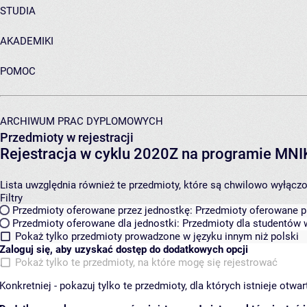
STUDIA
AKADEMIKI
POMOC
ARCHIWUM PRAC DYPLOMOWYCH
Przedmioty w rejestracji
Rejestracja w cyklu 2020Z na programie MN
Lista uwzględnia również te przedmioty, które są chwilowo wyłączone
Filtry
Przedmioty oferowane przez jednostkę:
Przedmioty oferowane pr
Przedmioty oferowane dla jednostki:
Przedmioty dla studentów w
Pokaż tylko przedmioty prowadzone w języku innym niż polski
Zaloguj się, aby uzyskać dostęp do dodatkowych opcji
Pokaż tylko te przedmioty, na które mogę się rejestrować
Konkretniej - pokazuj tylko te przedmioty, dla których istnieje otw