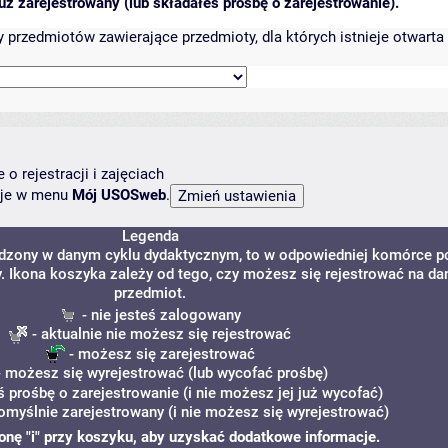
ż zarejestrowany (lub składałeś prośbę o zarejestrowanie).
przedmiotów zawierające przedmioty, dla których istnieje otwarta 
o rejestracji i zajęciach
ncje w menu
Mój USOSweb
.
Legenda
adzony w danym cyklu dydaktycznym, to w odpowiedniej komórce p
y. Ikona koszyka zależy od tego, czy możesz się rejestrować na da
przedmiot.
- nie jesteś zalogowany
- aktualnie nie możesz się rejestrować
- możesz się zarejestrować
 możesz się wyrejestrować (lub wycofać prośbę)
ś prośbę o zarejestrowanie (i nie możesz jej już wycofać)
omyślnie zarejestrowany (i nie możesz się wyrejestrować)
ikonę "i" przy koszyku, aby uzyskać dodatkowe informacje.