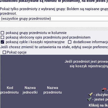
Dodatkowo pokazywane są również te przedmioty, na które jesteś ju
Pokaż tylko przedmioty z wybranej grupy:
Boldem są napisane grupy 
przedmiot.
pokazuj grupy przedmiotu w kolumnie
pokazuj skrócony opis przedmiotu pod przedmiotem
pokazuj cykle i koszyki rejestracyjne
dodatkowe informacje 
Jeśli chcesz zmienić te ustawienia na stałe, edytuj swoje prefere
Pokaż opcje
Jeśli przedmiot jest prow
się koszyk rejestracyjn
Kod
Nazwa
Nazwa
-
przedmiotu
jednostki
przedmiotu
- złożyłe
- jesteś p
Kliknij na 