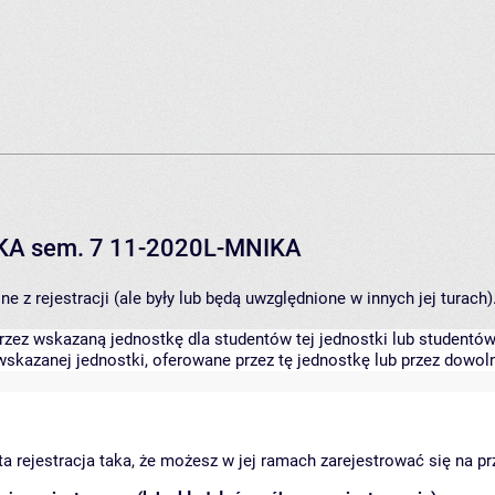
IKA sem. 7 11-2020L-MNIKA
 z rejestracji (ale były lub będą uwzględnione w innych jej turach)
zez wskazaną jednostkę dla studentów tej jednostki lub studentów 
skazanej jednostki, oferowane przez tę jednostkę lub przez dowoln
arta rejestracja taka, że możesz w jej ramach zarejestrować się na p