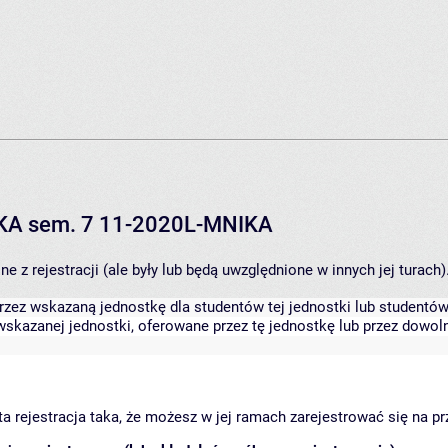
IKA sem. 7 11-2020L-MNIKA
 z rejestracji (ale były lub będą uwzględnione w innych jej turach)
zez wskazaną jednostkę dla studentów tej jednostki lub studentów 
skazanej jednostki, oferowane przez tę jednostkę lub przez dowoln
arta rejestracja taka, że możesz w jej ramach zarejestrować się na p