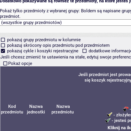
Dodatkowo pokazywane są również te przedmioty, na które jesteś ju
Pokaż tylko przedmioty z wybranej grupy:
Boldem są napisane grupy 
przedmiot.
pokazuj grupy przedmiotu w kolumnie
pokazuj skrócony opis przedmiotu pod przedmiotem
pokazuj cykle i koszyki rejestracyjne
dodatkowe informacje 
Jeśli chcesz zmienić te ustawienia na stałe, edytuj swoje prefere
Pokaż opcje
Jeśli przedmiot jest prow
się koszyk rejestracyjn
Kod
Nazwa
Nazwa
-
przedmiotu
jednostki
przedmiotu
- złożyłe
- jesteś p
Kliknij na 