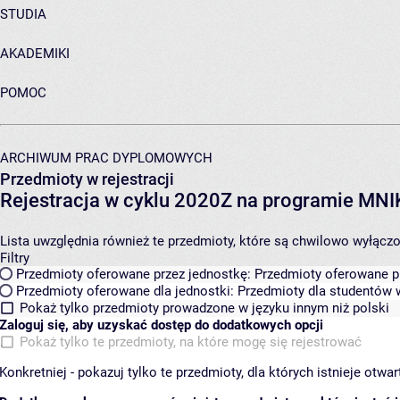
STUDIA
AKADEMIKI
POMOC
ARCHIWUM PRAC DYPLOMOWYCH
Przedmioty w rejestracji
Rejestracja w cyklu 2020Z na programie MN
Lista uwzględnia również te przedmioty, które są chwilowo wyłączone
Filtry
Przedmioty oferowane przez jednostkę:
Przedmioty oferowane pr
Przedmioty oferowane dla jednostki:
Przedmioty dla studentów w
Pokaż tylko przedmioty prowadzone w języku innym niż polski
Zaloguj się, aby uzyskać dostęp do dodatkowych opcji
Pokaż tylko te przedmioty, na które mogę się rejestrować
Konkretniej - pokazuj tylko te przedmioty, dla których istnieje otw