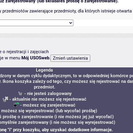
ż zarejestrowany (lub składałeś prośbę o zarejestrowanie).
przedmiotów zawierające przedmioty, dla których istnieje otwarta 
o rejestracji i zajęciach
ncje w menu
Mój USOSweb
.
Legenda
adzony w danym cyklu dydaktycznym, to w odpowiedniej komórce p
y. Ikona koszyka zależy od tego, czy możesz się rejestrować na da
przedmiot.
- nie jesteś zalogowany
- aktualnie nie możesz się rejestrować
- możesz się zarejestrować
 możesz się wyrejestrować (lub wycofać prośbę)
ś prośbę o zarejestrowanie (i nie możesz jej już wycofać)
omyślnie zarejestrowany (i nie możesz się wyrejestrować)
ikonę "i" przy koszyku, aby uzyskać dodatkowe informacje.