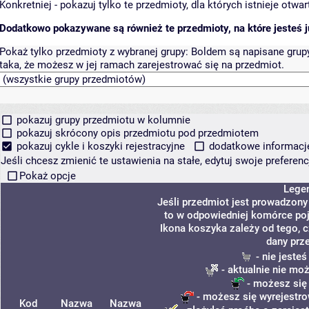
Konkretniej - pokazuj tylko te przedmioty, dla których istnieje otw
Dodatkowo pokazywane są również te przedmioty, na które jesteś ju
Pokaż tylko przedmioty z wybranej grupy:
Boldem są napisane grupy 
taka, że możesz w jej ramach zarejestrować się na przedmiot.
pokazuj grupy przedmiotu w kolumnie
pokazuj skrócony opis przedmiotu pod przedmiotem
pokazuj cykle i koszyki rejestracyjne
dodatkowe informacje 
Jeśli chcesz zmienić te ustawienia na stałe, edytuj swoje prefere
Pokaż opcje
Lege
Jeśli przedmiot jest prowadzon
to w odpowiedniej komórce poja
Ikona koszyka zależy od tego, 
dany prz
- nie jeste
- aktualnie nie mo
- możesz się
- możesz się wyrejestro
Kod
Nazwa
Nazwa