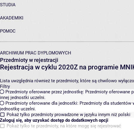
STUDIA
AKADEMIKI
POMOC
ARCHIWUM PRAC DYPLOMOWYCH
Przedmioty w rejestracji
Rejestracja w cyklu 2020Z na programie MN
Lista uwzględnia również te przedmioty, które są chwilowo wyłączone
Filtry
Przedmioty oferowane przez jednostkę:
Przedmioty oferowane pr
innej jednostki uczelni.
Przedmioty oferowane dla jednostki:
Przedmioty dla studentów w
jednostkę uczelni.
Pokaż tylko przedmioty prowadzone w języku innym niż polski
Zaloguj się, aby uzyskać dostęp do dodatkowych opcji
Pokaż tylko te przedmioty, na które mogę się rejestrować