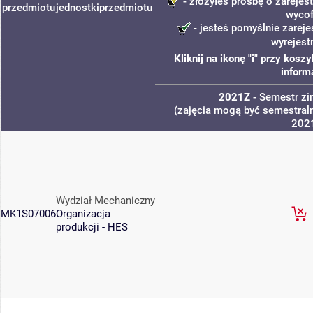
- złożyłeś prośbę o zarejest
przedmiotu
jednostki
przedmiotu
wycof
- jesteś pomyślnie zareje
wyrejest
Kliknij na ikonę "i" przy kos
inform
2021Z
- Semestr z
(zajęcia mogą być semestraln
202
Wydział Mechaniczny
MK1S07006
Organizacja
produkcji - HES