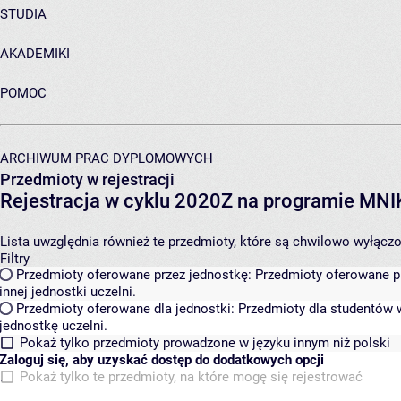
STUDIA
AKADEMIKI
POMOC
ARCHIWUM PRAC DYPLOMOWYCH
Przedmioty w rejestracji
Rejestracja w cyklu 2020Z na programie MN
Lista uwzględnia również te przedmioty, które są chwilowo wyłączone
Filtry
Przedmioty oferowane przez jednostkę:
Przedmioty oferowane pr
innej jednostki uczelni.
Przedmioty oferowane dla jednostki:
Przedmioty dla studentów w
jednostkę uczelni.
Pokaż tylko przedmioty prowadzone w języku innym niż polski
Zaloguj się, aby uzyskać dostęp do dodatkowych opcji
Pokaż tylko te przedmioty, na które mogę się rejestrować