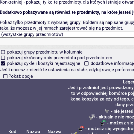
Konkretniej - pokazuj tylko te przedmioty, dla których istnieje otw
Dodatkowo pokazywane są również te przedmioty, na które jesteś ju
Pokaż tylko przedmioty z wybranej grupy:
Boldem są napisane grupy 
taka, że możesz w jej ramach zarejestrować się na przedmiot.
pokazuj grupy przedmiotu w kolumnie
pokazuj skrócony opis przedmiotu pod przedmiotem
pokazuj cykle i koszyki rejestracyjne
dodatkowe informacje 
Jeśli chcesz zmienić te ustawienia na stałe, edytuj swoje prefere
Pokaż opcje
Lege
Jeśli przedmiot jest prowadzon
to w odpowiedniej komórce poja
Ikona koszyka zależy od tego, 
dany prz
- nie jeste
- aktualnie nie mo
- możesz się
- możesz się wyrejestro
Kod
Nazwa
Nazwa