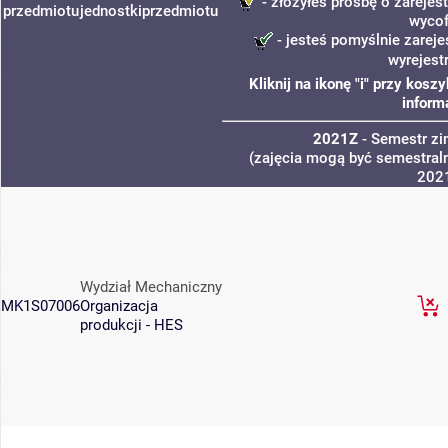
- złożyłeś prośbę o zarejest
przedmiotu
jednostki
przedmiotu
wycof
- jesteś pomyślnie zareje
wyrejest
Kliknij na ikonę "i" przy kos
inform
2021Z
- Semestr z
(zajęcia mogą być semestraln
202
Wydział Mechaniczny
MK1S07006
Organizacja
produkcji - HES