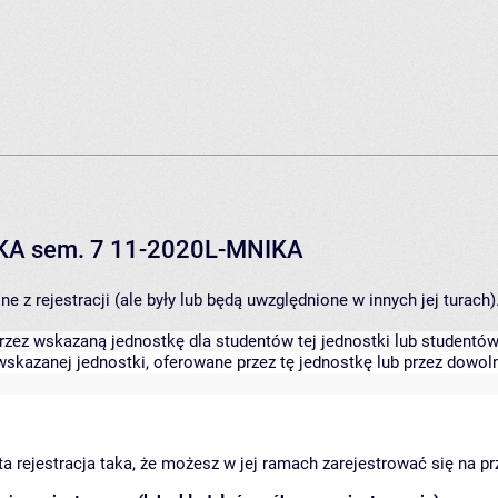
IKA sem. 7 11-2020L-MNIKA
 z rejestracji (ale były lub będą uwzględnione w innych jej turach)
zez wskazaną jednostkę dla studentów tej jednostki lub studentów 
skazanej jednostki, oferowane przez tę jednostkę lub przez dowoln
arta rejestracja taka, że możesz w jej ramach zarejestrować się na p