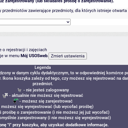
ż zarejestrowany (lub składałeś prośbę o zarejestrowanie).
przedmiotów zawierające przedmioty, dla których istnieje otwarta 
o rejestracji i zajęciach
ncje w menu
Mój USOSweb
.
Legenda
adzony w danym cyklu dydaktycznym, to w odpowiedniej komórce p
y. Ikona koszyka zależy od tego, czy możesz się rejestrować na da
przedmiot.
- nie jesteś zalogowany
- aktualnie nie możesz się rejestrować
- możesz się zarejestrować
 możesz się wyrejestrować (lub wycofać prośbę)
ś prośbę o zarejestrowanie (i nie możesz jej już wycofać)
omyślnie zarejestrowany (i nie możesz się wyrejestrować)
ikonę "i" przy koszyku, aby uzyskać dodatkowe informacje.