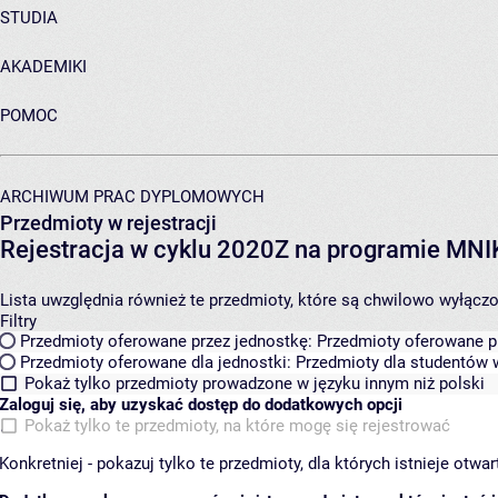
STUDIA
AKADEMIKI
POMOC
ARCHIWUM PRAC DYPLOMOWYCH
Przedmioty w rejestracji
Rejestracja w cyklu 2020Z na programie MN
Lista uwzględnia również te przedmioty, które są chwilowo wyłączone
Filtry
Przedmioty oferowane przez jednostkę:
Przedmioty oferowane pr
Przedmioty oferowane dla jednostki:
Przedmioty dla studentów w
Pokaż tylko przedmioty prowadzone w języku innym niż polski
Zaloguj się, aby uzyskać dostęp do dodatkowych opcji
Pokaż tylko te przedmioty, na które mogę się rejestrować
Konkretniej - pokazuj tylko te przedmioty, dla których istnieje otw