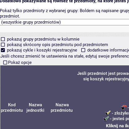
Dodatkowo pokazywane są również te przedmioty, na które jesteś ju
Pokaż tylko przedmioty z wybranej grupy:
Boldem są napisane grupy 
przedmiot.
pokazuj grupy przedmiotu w kolumnie
pokazuj skrócony opis przedmiotu pod przedmiotem
pokazuj cykle i koszyki rejestracyjne
dodatkowe informacje 
Jeśli chcesz zmienić te ustawienia na stałe, edytuj swoje prefere
Pokaż opcje
Jeśli przedmiot jest prow
się koszyk rejestracyjn
Kod
Nazwa
Nazwa
-
przedmiotu
jednostki
przedmiotu
- złożyłe
- jesteś p
Kliknij na 