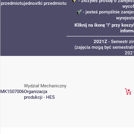
- złożyłeś prośbę o zarejest
przedmiotu
jednostki
przedmiotu
wycof
- jesteś pomyślnie zareje
wyrejest
Kliknij na ikonę "i" przy kos
inform
2021Z
- Semestr z
(zajęcia mogą być semestraln
202
Wydział Mechaniczny
MK1S07006
Organizacja
produkcji - HES