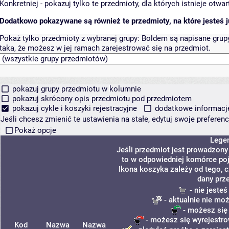
Konkretniej - pokazuj tylko te przedmioty, dla których istnieje otw
Dodatkowo pokazywane są również te przedmioty, na które jesteś ju
Pokaż tylko przedmioty z wybranej grupy:
Boldem są napisane grupy 
taka, że możesz w jej ramach zarejestrować się na przedmiot.
pokazuj grupy przedmiotu w kolumnie
pokazuj skrócony opis przedmiotu pod przedmiotem
pokazuj cykle i koszyki rejestracyjne
dodatkowe informacje 
Jeśli chcesz zmienić te ustawienia na stałe, edytuj swoje prefere
Pokaż opcje
Lege
Jeśli przedmiot jest prowadzon
to w odpowiedniej komórce poja
Ikona koszyka zależy od tego, 
dany prz
- nie jeste
- aktualnie nie mo
- możesz się
- możesz się wyrejestro
Kod
Nazwa
Nazwa