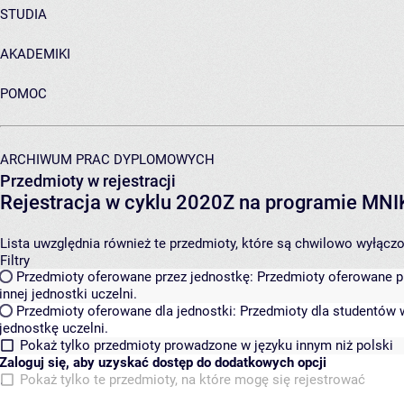
STUDIA
AKADEMIKI
POMOC
ARCHIWUM PRAC DYPLOMOWYCH
Przedmioty w rejestracji
Rejestracja w cyklu 2020Z na programie MN
Lista uwzględnia również te przedmioty, które są chwilowo wyłączone
Filtry
Przedmioty oferowane przez jednostkę:
Przedmioty oferowane pr
innej jednostki uczelni.
Przedmioty oferowane dla jednostki:
Przedmioty dla studentów w
jednostkę uczelni.
Pokaż tylko przedmioty prowadzone w języku innym niż polski
Zaloguj się, aby uzyskać dostęp do dodatkowych opcji
Pokaż tylko te przedmioty, na które mogę się rejestrować