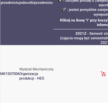
- złożyłeś prośbę o zarejest
przedmiotu
jednostki
przedmiotu
wycof
- jesteś pomyślnie zareje
wyrejest
Kliknij na ikonę "i" przy kos
inform
2021Z
- Semestr z
(zajęcia mogą być semestraln
202
Wydział Mechaniczny
MK1S07006
Organizacja
produkcji - HES