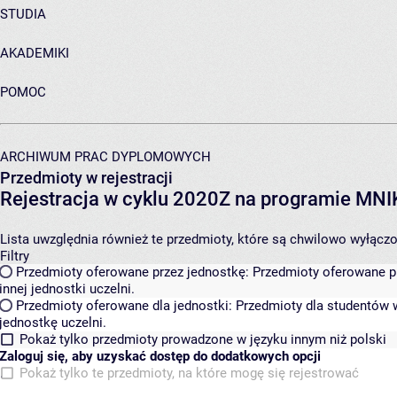
STUDIA
AKADEMIKI
POMOC
ARCHIWUM PRAC DYPLOMOWYCH
Przedmioty w rejestracji
Rejestracja w cyklu 2020Z na programie MN
Lista uwzględnia również te przedmioty, które są chwilowo wyłączone
Filtry
Przedmioty oferowane przez jednostkę:
Przedmioty oferowane pr
innej jednostki uczelni.
Przedmioty oferowane dla jednostki:
Przedmioty dla studentów w
jednostkę uczelni.
Pokaż tylko przedmioty prowadzone w języku innym niż polski
Zaloguj się, aby uzyskać dostęp do dodatkowych opcji
Pokaż tylko te przedmioty, na które mogę się rejestrować