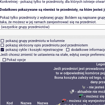
Konkretniej - pokazuj tylko te przedmioty, dla których istnieje otw
Dodatkowo pokazywane są również te przedmioty, na które jesteś ju
Pokaż tylko przedmioty z wybranej grupy:
Boldem są napisane grupy 
taka, że możesz w jej ramach zarejestrować się na przedmiot.
pokazuj grupy przedmiotu w kolumnie
pokazuj skrócony opis przedmiotu pod przedmiotem
pokazuj cykle i koszyki rejestracyjne
dodatkowe informacje 
Jeśli chcesz zmienić te ustawienia na stałe, edytuj swoje prefere
Pokaż opcje
Lege
Jeśli przedmiot jest prowadzon
to w odpowiedniej komórce poja
Ikona koszyka zależy od tego, 
dany prz
- nie jeste
- aktualnie nie mo
- możesz się
- możesz się wyrejestro
Kod
Nazwa
Nazwa