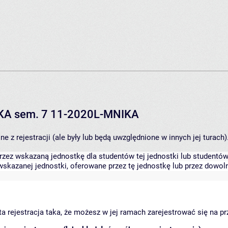
IKA sem. 7 11-2020L-MNIKA
 z rejestracji (ale były lub będą uwzględnione w innych jej turach)
zez wskazaną jednostkę dla studentów tej jednostki lub studentów 
skazanej jednostki, oferowane przez tę jednostkę lub przez dowoln
arta rejestracja taka, że możesz w jej ramach zarejestrować się na p