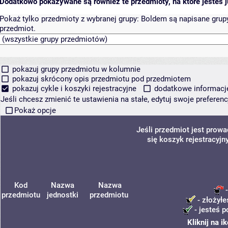
Dodatkowo pokazywane są również te przedmioty, na które jesteś ju
Pokaż tylko przedmioty z wybranej grupy:
Boldem są napisane grupy 
przedmiot.
pokazuj grupy przedmiotu w kolumnie
pokazuj skrócony opis przedmiotu pod przedmiotem
pokazuj cykle i koszyki rejestracyjne
dodatkowe informacje 
Jeśli chcesz zmienić te ustawienia na stałe, edytuj swoje prefere
Pokaż opcje
Jeśli przedmiot jest prow
się koszyk rejestracyjn
Kod
Nazwa
Nazwa
-
przedmiotu
jednostki
przedmiotu
- złożyłe
- jesteś p
Kliknij na 