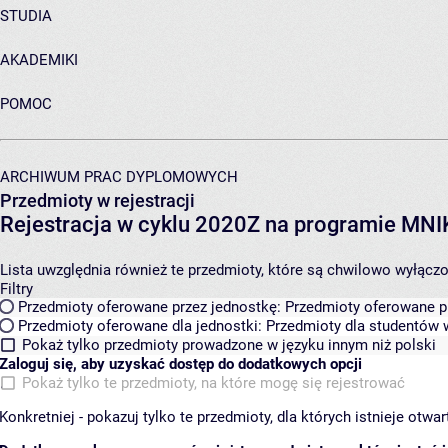
STUDIA
AKADEMIKI
POMOC
ARCHIWUM PRAC DYPLOMOWYCH
Przedmioty w rejestracji
Rejestracja w cyklu 2020Z na programie MN
Lista uwzględnia również te przedmioty, które są chwilowo wyłączone
Filtry
Przedmioty oferowane przez jednostkę:
Przedmioty oferowane pr
Przedmioty oferowane dla jednostki:
Przedmioty dla studentów w
Pokaż tylko przedmioty prowadzone w języku innym niż polski
Zaloguj się, aby uzyskać dostęp do dodatkowych opcji
Pokaż tylko te przedmioty, na które mogę się rejestrować
Konkretniej - pokazuj tylko te przedmioty, dla których istnieje otw