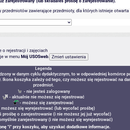
ż zarejestrowany (lub składałeś prośbę o zarejestrowanie).
przedmiotów zawierające przedmioty, dla których istnieje otwarta 
o rejestracji i zajęciach
ncje w menu
Mój USOSweb
.
Legenda
adzony w danym cyklu dydaktycznym, to w odpowiedniej komórce p
y. Ikona koszyka zależy od tego, czy możesz się rejestrować na da
przedmiot.
- nie jesteś zalogowany
- aktualnie nie możesz się rejestrować
- możesz się zarejestrować
 możesz się wyrejestrować (lub wycofać prośbę)
ś prośbę o zarejestrowanie (i nie możesz jej już wycofać)
omyślnie zarejestrowany (i nie możesz się wyrejestrować)
ikonę "i" przy koszyku, aby uzyskać dodatkowe informacje.