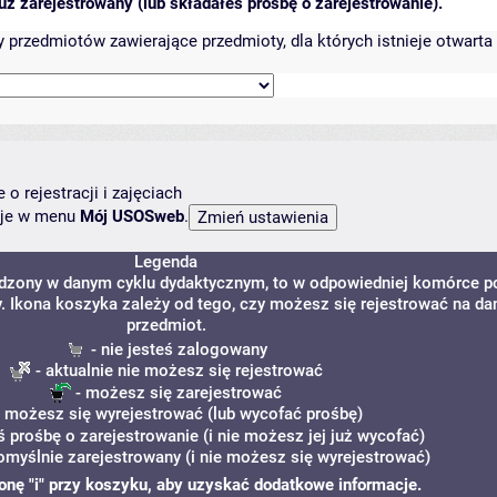
ż zarejestrowany (lub składałeś prośbę o zarejestrowanie).
przedmiotów zawierające przedmioty, dla których istnieje otwarta 
o rejestracji i zajęciach
ncje w menu
Mój USOSweb
.
Legenda
adzony w danym cyklu dydaktycznym, to w odpowiedniej komórce p
y. Ikona koszyka zależy od tego, czy możesz się rejestrować na da
przedmiot.
- nie jesteś zalogowany
- aktualnie nie możesz się rejestrować
- możesz się zarejestrować
 możesz się wyrejestrować (lub wycofać prośbę)
ś prośbę o zarejestrowanie (i nie możesz jej już wycofać)
omyślnie zarejestrowany (i nie możesz się wyrejestrować)
ikonę "i" przy koszyku, aby uzyskać dodatkowe informacje.