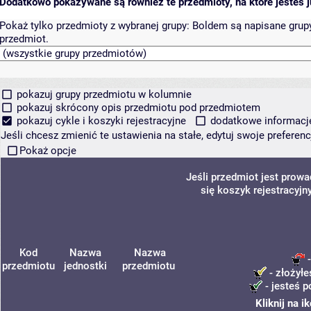
Dodatkowo pokazywane są również te przedmioty, na które jesteś ju
Pokaż tylko przedmioty z wybranej grupy:
Boldem są napisane grupy 
przedmiot.
pokazuj grupy przedmiotu w kolumnie
pokazuj skrócony opis przedmiotu pod przedmiotem
pokazuj cykle i koszyki rejestracyjne
dodatkowe informacje 
Jeśli chcesz zmienić te ustawienia na stałe, edytuj swoje prefere
Pokaż opcje
Jeśli przedmiot jest prow
się koszyk rejestracyjn
Kod
Nazwa
Nazwa
-
przedmiotu
jednostki
przedmiotu
- złożyłe
- jesteś p
Kliknij na 