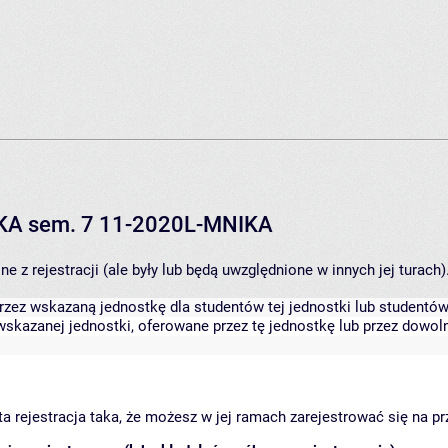
IKA sem. 7 11-2020L-MNIKA
 z rejestracji (ale były lub będą uwzględnione w innych jej turach)
zez wskazaną jednostkę dla studentów tej jednostki lub studentów 
skazanej jednostki, oferowane przez tę jednostkę lub przez dowoln
arta rejestracja taka, że możesz w jej ramach zarejestrować się na p