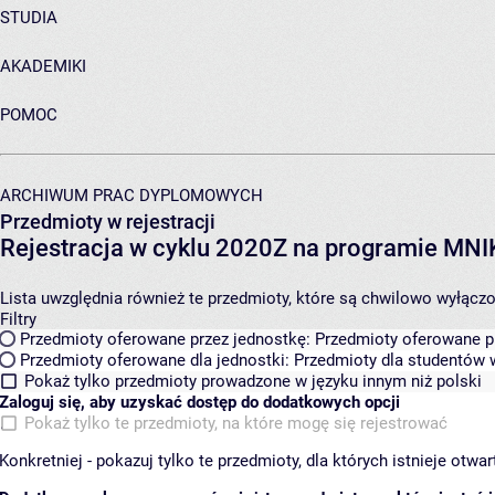
STUDIA
AKADEMIKI
POMOC
ARCHIWUM PRAC DYPLOMOWYCH
Przedmioty w rejestracji
Rejestracja w cyklu 2020Z na programie MN
Lista uwzględnia również te przedmioty, które są chwilowo wyłączone
Filtry
Przedmioty oferowane przez jednostkę:
Przedmioty oferowane pr
Przedmioty oferowane dla jednostki:
Przedmioty dla studentów w
Pokaż tylko przedmioty prowadzone w języku innym niż polski
Zaloguj się, aby uzyskać dostęp do dodatkowych opcji
Pokaż tylko te przedmioty, na które mogę się rejestrować
Konkretniej - pokazuj tylko te przedmioty, dla których istnieje otw