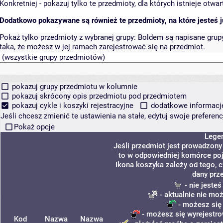
Konkretniej - pokazuj tylko te przedmioty, dla których istnieje otw
Dodatkowo pokazywane są również te przedmioty, na które jesteś ju
Pokaż tylko przedmioty z wybranej grupy:
Boldem są napisane grupy 
taka, że możesz w jej ramach zarejestrować się na przedmiot.
pokazuj grupy przedmiotu w kolumnie
pokazuj skrócony opis przedmiotu pod przedmiotem
pokazuj cykle i koszyki rejestracyjne
dodatkowe informacje 
Jeśli chcesz zmienić te ustawienia na stałe, edytuj swoje prefere
Pokaż opcje
Lege
Jeśli przedmiot jest prowadzon
to w odpowiedniej komórce poja
Ikona koszyka zależy od tego, 
dany prz
- nie jeste
- aktualnie nie mo
- możesz się
- możesz się wyrejestro
Kod
Nazwa
Nazwa