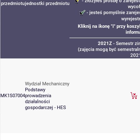
- złożyłeś prośbę o zarejest
przedmiotu
jednostki
przedmiotu
wycof
- jesteś pomyślnie zareje
wyrejest
Kliknij na ikonę "i" przy kos
inform
2021Z
- Semestr z
(zajęcia mogą być semestraln
202
Wydział Mechaniczny
Podstawy
MK1S07004
prowadzenia
działalności
gospodarczej - HES