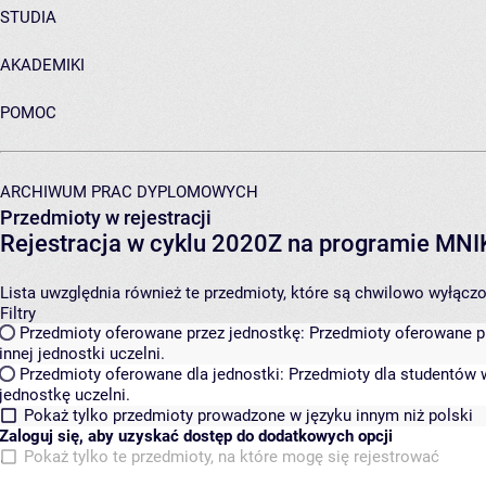
STUDIA
AKADEMIKI
POMOC
ARCHIWUM PRAC DYPLOMOWYCH
Przedmioty w rejestracji
Rejestracja w cyklu 2020Z na programie MN
Lista uwzględnia również te przedmioty, które są chwilowo wyłączone
Filtry
Przedmioty oferowane przez jednostkę:
Przedmioty oferowane pr
innej jednostki uczelni.
Przedmioty oferowane dla jednostki:
Przedmioty dla studentów w
jednostkę uczelni.
Pokaż tylko przedmioty prowadzone w języku innym niż polski
Zaloguj się, aby uzyskać dostęp do dodatkowych opcji
Pokaż tylko te przedmioty, na które mogę się rejestrować