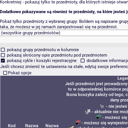
Konkretniej - pokazuj tylko te przedmioty, dla których istnieje otw
Dodatkowo pokazywane są również te przedmioty, na które jesteś ju
Pokaż tylko przedmioty z wybranej grupy:
Boldem są napisane grupy 
taka, że możesz w jej ramach zarejestrować się na przedmiot.
pokazuj grupy przedmiotu w kolumnie
pokazuj skrócony opis przedmiotu pod przedmiotem
pokazuj cykle i koszyki rejestracyjne
dodatkowe informacje 
Jeśli chcesz zmienić te ustawienia na stałe, edytuj swoje prefere
Pokaż opcje
Lege
Jeśli przedmiot jest prowadzon
to w odpowiedniej komórce poja
Ikona koszyka zależy od tego, 
dany prz
- nie jeste
- aktualnie nie mo
- możesz się
- możesz się wyrejestro
Kod
Nazwa
Nazwa