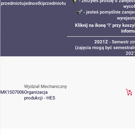
- złożyłeś prośbę o zarejest
przedmiotu
jednostki
przedmiotu
wycof
- jesteś pomyślnie zareje
wyrejest
Kliknij na ikonę "i" przy kos
inform
2021Z
- Semestr z
(zajęcia mogą być semestraln
202
Wydział Mechaniczny
MK1S07006
Organizacja
produkcji - HES