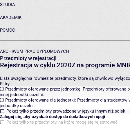
STUDIA
AKADEMIKI
POMOC
ARCHIWUM PRAC DYPLOMOWYCH
Przedmioty w rejestracji
Rejestracja w cyklu 2020Z na programie MN
Lista uwzględnia również te przedmioty, które są chwilowo wyłączone
Filtry
Przedmioty oferowane przez jednostkę:
Przedmioty oferowane pr
innej jednostki uczelni.
Przedmioty oferowane dla jednostki:
Przedmioty dla studentów w
jednostkę uczelni.
Pokaż tylko przedmioty prowadzone w języku innym niż polski
Zaloguj się, aby uzyskać dostęp do dodatkowych opcji
Pokaż tylko te przedmioty, na które mogę się rejestrować